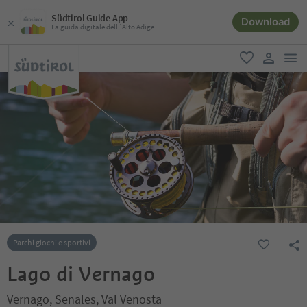
Südtirol Guide App
Download
La guida digitale dell´Alto Adige
men
favoriti
user lin
Parchi giochi e sportivi
Lago di Vernago
Vernago, Senales, Val Venosta