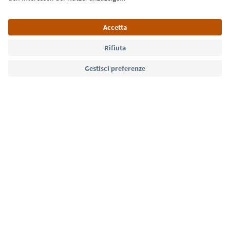
Lingua: Italiano
Südtirol Guide App
FAQ
Contatti
Press
MICE
Privacy Policy
Termini e condizioni
Crediti
Cookie Policy
Film commission
Chi siamo
Dichiarazione di accessibilità