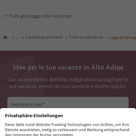
Tutti gli alloggi nelle vicinanze
...
Esperienze ed eventi
Tutte le esperienze
Lago di Verna
Idee per le tue vacanze in Alto Adige
Con la newsletter dell’Alto Adige ricevi consigli per le
tue vacanze, eventi da non perdere e ricette tipiche.
Indirizzo e-mail*
Iscriviti alla newsletter