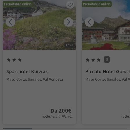
Prenotabile online
Prenotabile online
1
/
21
S
Sporthotel Kurzras
Piccolo Hotel Gursc
Maso Corto, Senales, Val Venosta
Maso Corto, Senales, Val 
Da
200
€
notte / ospiti IVA incl.
notte /