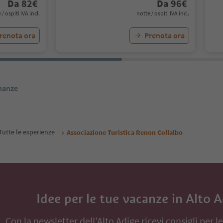
Da
82
€
Da
96
€
 / ospiti IVA incl.
notte / ospiti IVA incl.
renota ora
Prenota ora
inanze
Tutte le esperienze
Associazione Turistica Renon Collalbo
Idee per le tue vacanze in Alto 
Con la newsletter dell’Alto Adige ricevi consigli per l