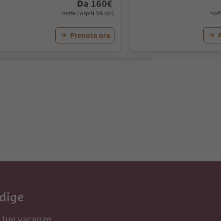
Da
160
€
notte / ospiti IVA incl.
nott
Prenota ora
Adige
e tue vacanze,