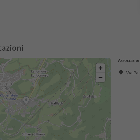
cazioni
Associazion
+
Via Pa
−