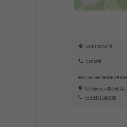
Come trovarci
Contatti
Associazione Turistica Reno
Via Paese 5,39054,Col
+39 0471 356100