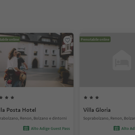
abile online
Prenotabile online
lla Posta Hotel
Villa Gloria
rabolzano, Renon, Bolzano e dintorni
Soprabolzano, Renon, Bolzan
Alto Adige Guest Pass
Alto Ad