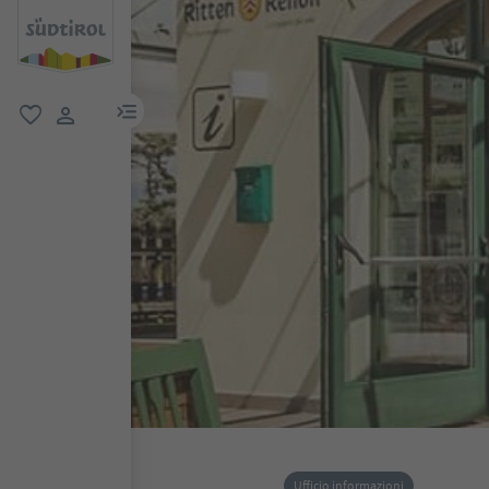
menu link
favoriti
user link
Ufficio informazioni