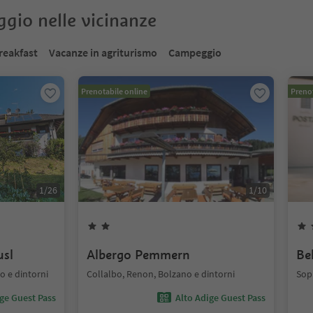
oggio nelle vicinanze
reakfast
Vacanze in agriturismo
Campeggio
Prenotabile online
Prenot
1
/
26
1
/
10
usl
Albergo Pemmern
Be
 e dintorni
Collalbo, Renon, Bolzano e dintorni
Sop
ige Guest Pass
Alto Adige Guest Pass