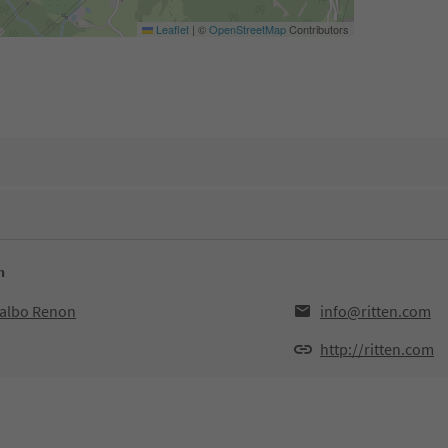
Leaflet
|
©
OpenStreetMap
Contributors
n
lalbo Renon
info@ritten.com
http://ritten.com