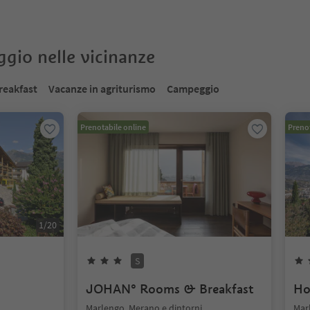
oggio nelle vicinanze
reakfast
Vacanze in agriturismo
Campeggio
Prenotabile online
Prenot
1
/
20
S
JOHAN° Rooms & Breakfast
Hot
Marlengo, Merano e dintorni
Mar