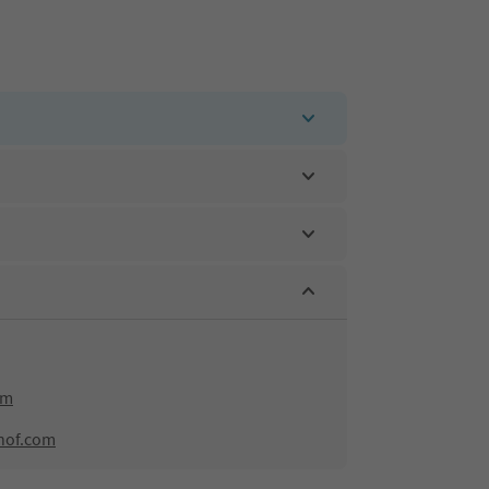
om
hof.com