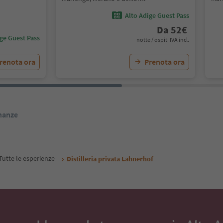
Alto Adige Guest Pass
Da
52
€
ige Guest Pass
notte / ospiti IVA incl.
renota ora
Prenota ora
inanze
Tutte le esperienze
Distilleria privata Lahnerhof