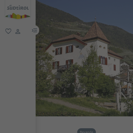
menu link
favoriti
user link
Bevande