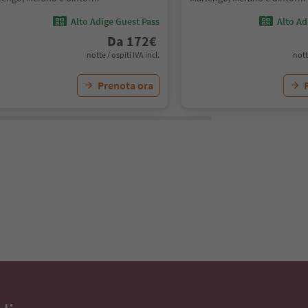
Alto Adige Guest Pass
Alto Ad
Da
172
€
notte / ospiti IVA incl.
nott
Prenota ora