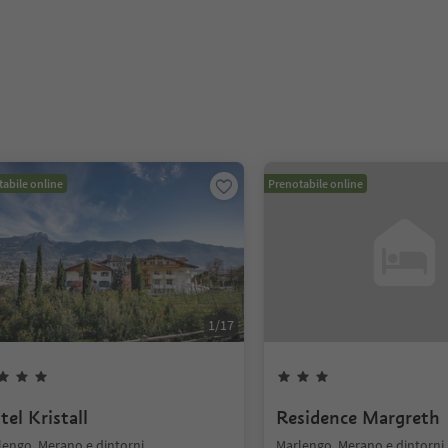
abile online
Prenotabile online
1
/
17
el Kristall
Residence Margreth
lengo, Merano e dintorni
Marlengo, Merano e dintorni