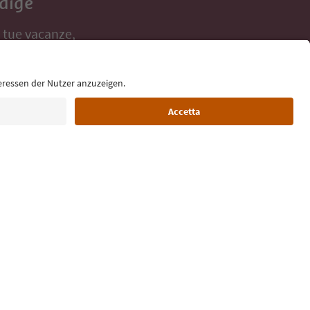
Adige
e tue vacanze,
Lingua: Italiano