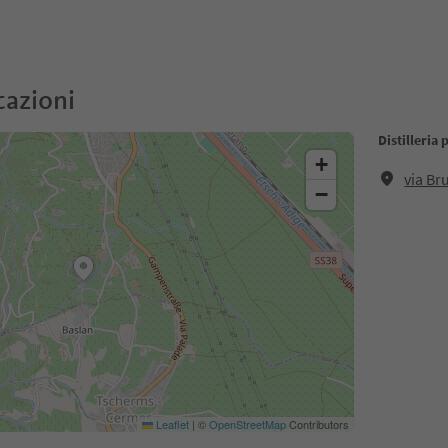
cazioni
Distilleria
+
via Br
−
Leaflet
|
©
OpenStreetMap
Contributors