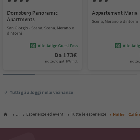
Dornsberg Panoramic
Appartement Maria
Apartments
Scena, Merano e dintorni
San Giorgio - Scena, Scena, Merano e
dintorni
Alto Adige Guest Pass
Alto Adi
Da
173
€
notte / ospiti IVA incl.
notte /
Tutti gli alloggi nelle vicinanze
...
Esperienze ed eventi
Tutte le esperienze
Höfler - Caffè 