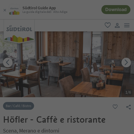
Südtirol Guide App
Download
La guida digitale dell´Alto Adige
men
favoriti
user lin
1
/
6
Bar / Café / Bistro
Höfler - Caffè e ristorante
Scena, Merano e dintorni