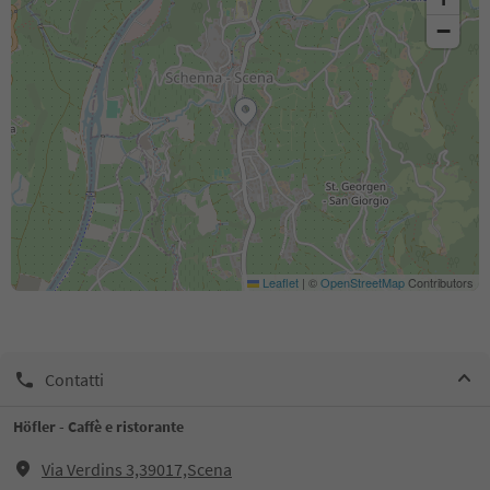
−
Leaflet
|
©
OpenStreetMap
Contributors
Contatti
Höfler - Caffè e ristorante
Via Verdins 3,39017,Scena