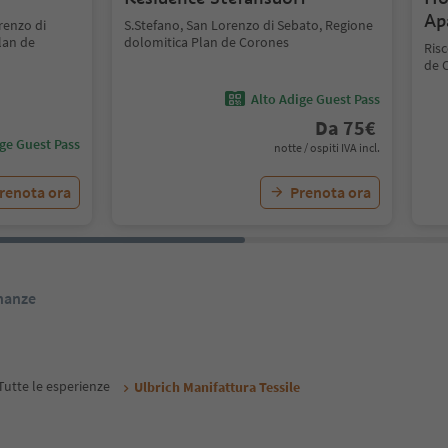
Ap
renzo di
S.Stefano, San Lorenzo di Sebato, Regione
lan de
dolomitica Plan de Corones
Ris
de 
Alto Adige Guest Pass
Da
75
€
ige Guest Pass
notte / ospiti IVA incl.
renota ora
Prenota ora
inanze
Tutte le esperienze
Ulbrich Manifattura Tessile