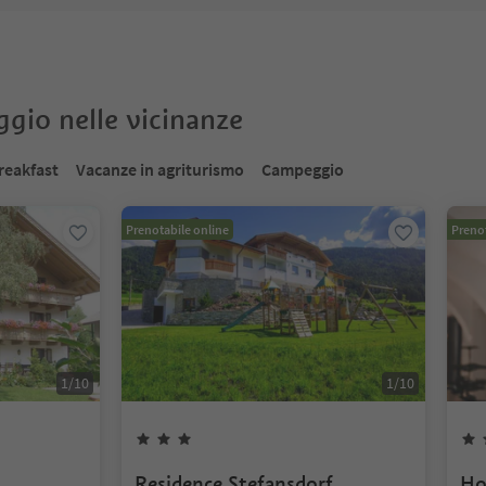
oggio nelle vicinanze
reakfast
Vacanze in agriturismo
Campeggio
Prenotabile online
Prenot
1
/
10
1
/
10
Residence Stefansdorf
Ho