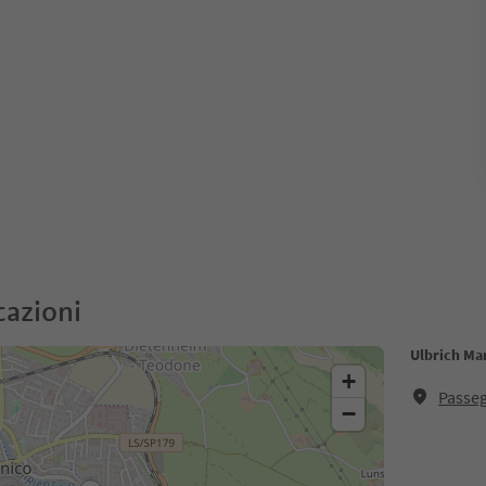
cazioni
Ulbrich Man
+
Passeg
−