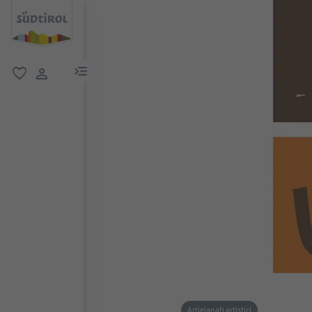
menu link
favoriti
user link
Artigianati artistici