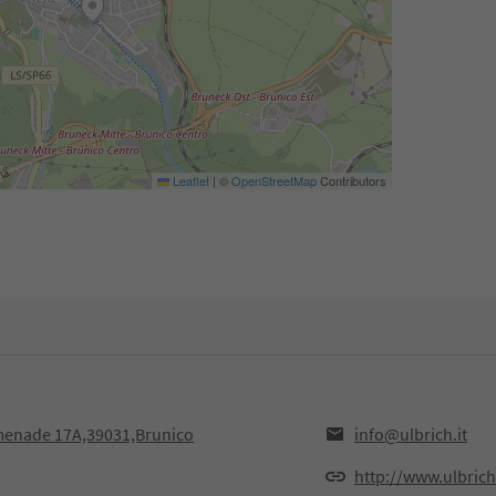
Leaflet
|
©
OpenStreetMap
Contributors
omenade 17A,39031,Brunico
info@ulbrich.it
http://www.ulbrich.