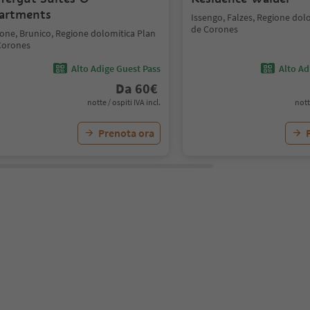
artments
Issengo, Falzes, Regione dol
de Corones
cone, Brunico, Regione dolomitica Plan
Corones
Alto Adige Guest Pass
Alto Ad
Da
60
€
notte / ospiti IVA incl.
nott
Prenota ora