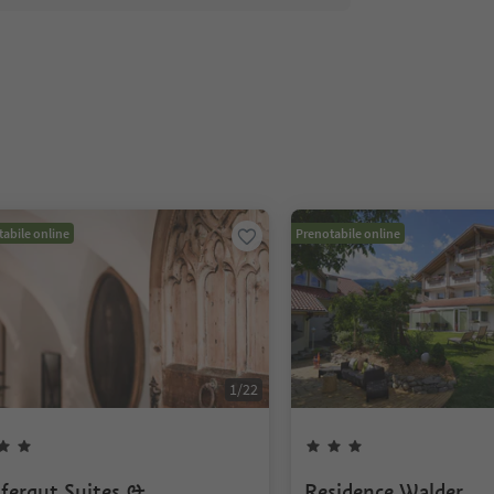
abile online
Prenotabile online
1
/
22
fergut Suites &
Residence Walder