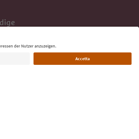
Adige
e tue vacanze,