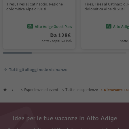
Tires, Tires al Catinaccio, Regione
Tires, Tires al Catinaccio,
dolomitica Alpe di Siusi
dolomitica Alpe di Siusi
Alto Adige Guest Pass
Alto Adi
Da
128
€
notte / ospiti IVA incl.
notte /
Tutti gli alloggi nelle vicinanze
...
Esperienze ed eventi
Tutte le esperienze
Ristorante La
Idee per le tue vacanze in Alto Adige