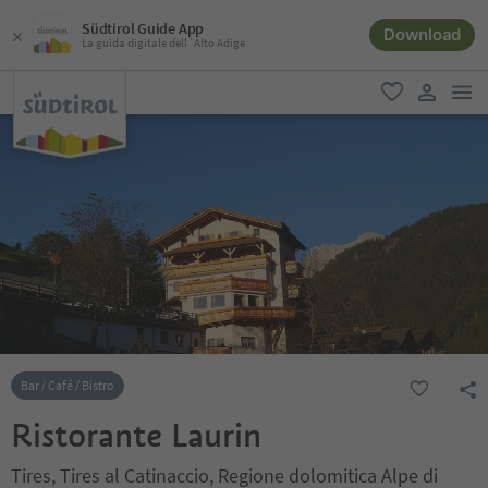
Südtirol Guide App
Download
La guida digitale dell´Alto Adige
men
favoriti
user lin
Bar / Café / Bistro
Ristorante Laurin
Tires, Tires al Catinaccio, Regione dolomitica Alpe di