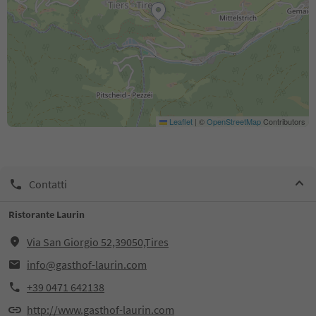
Leaflet
|
©
OpenStreetMap
Contributors
Contatti
Ristorante Laurin
Via San Giorgio 52,39050,Tires
info@gasthof-laurin.com
+39 0471 642138
http://www.gasthof-laurin.com