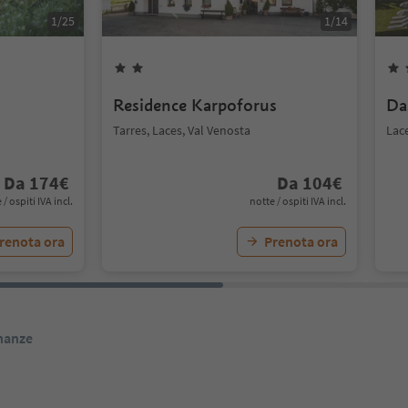
1
/
25
1
/
14
Residence Karpoforus
Da
Tarres, Laces, Val Venosta
Lace
Da
174
€
Da
104
€
 / ospiti IVA incl.
notte / ospiti IVA incl.
renota ora
Prenota ora
inanze