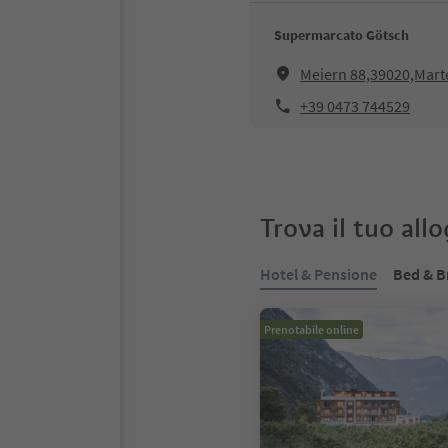
Supermarcato Götsch
Meiern 88,39020,Mart
+39 0473 744529
Trova il tuo all
Hotel & Pensione
Bed & B
Prenotabile online