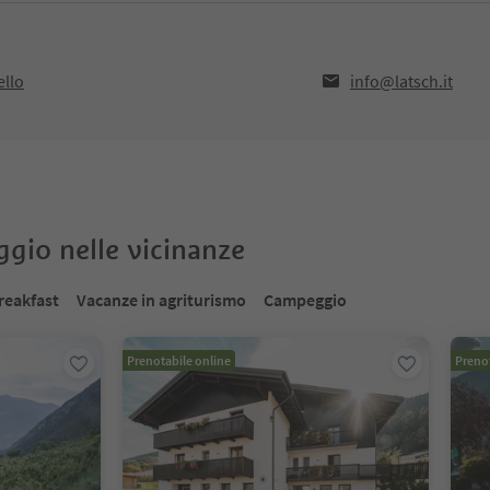
ello
info@latsch.it
oggio nelle vicinanze
reakfast
Vacanze in agriturismo
Campeggio
Prenotabile online
Prenot