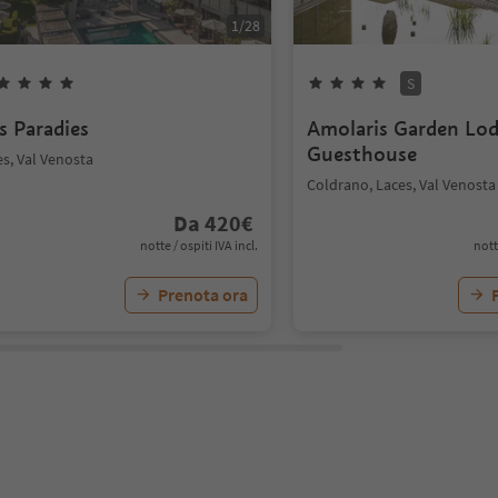
1
/
28
S
s Paradies
Amolaris Garden Lo
Guesthouse
s, Val Venosta
Coldrano, Laces, Val Venosta
Da
420
€
notte / ospiti IVA incl.
nott
Prenota ora