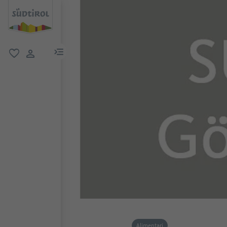
menu link
favoriti
user link
Alimentari