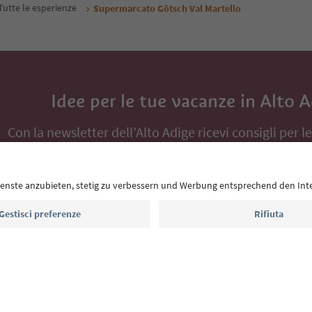
Tutte le esperienze
Supermarcato Götsch Val Martello
Idee per le tue vacanze in Alto 
Con la newsletter dell’Alto Adige ricevi consigli per l
eventi da non perdere e ricette tipiche.
Indirizzo e-mail*
Iscriviti alla newsletter