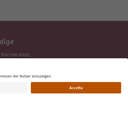
Adige
e tue vacanze,