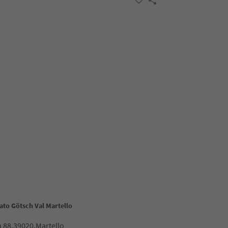
to Götsch Val Martello
 88,39020,Martello