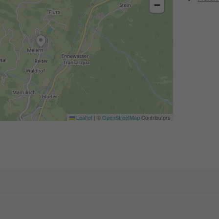
−
Leaflet
|
©
OpenStreetMap
Contributors