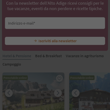
Parco giochi Corvara
Con la newsletter dell’Alto Adige ricevi consigli per le
tue vacanze, eventi da non perdere e ricette tipiche.
Str. Rütort,39033,Corvara
info@altabadia.org
Indirizzo e-mail*
+39 0471 836176
Iscriviti alla newsletter
Trova il tuo alloggio nelle vicinanze
Hotel & Pensione
Bed & Breakfast
Vacanze in agriturismo
Campeggio
Prenotabile online
Prenotabile online