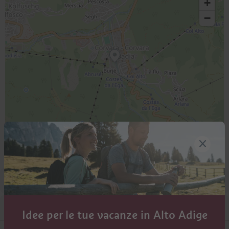
+
−
Leaflet
|
©
OpenStreetMap
Contributors
Come trovarci
Contatti
Idee per le tue vacanze in Alto Adige