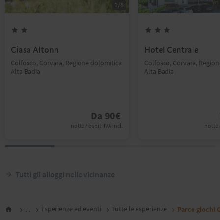
1
/
8
Ciasa Altonn
Hotel Centrale
Colfosco, Corvara, Regione dolomitica
Colfosco, Corvara, Region
Alta Badia
Alta Badia
Da
90
€
notte / ospiti IVA incl.
notte /
Tutti gli alloggi nelle vicinanze
...
Esperienze ed eventi
Tutte le esperienze
Parco giochi C