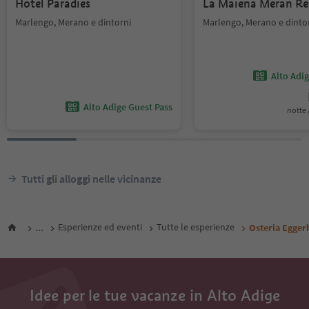
Hotel Paradies
La Maiena Meran Re
Marlengo, Merano e dintorni
Marlengo, Merano e dinto
Alto Adi
Alto Adige Guest Pass
notte /
Tutti gli alloggi nelle vicinanze
...
Esperienze ed eventi
Tutte le esperienze
Osteria Egger
Idee per le tue vacanze in Alto Adige