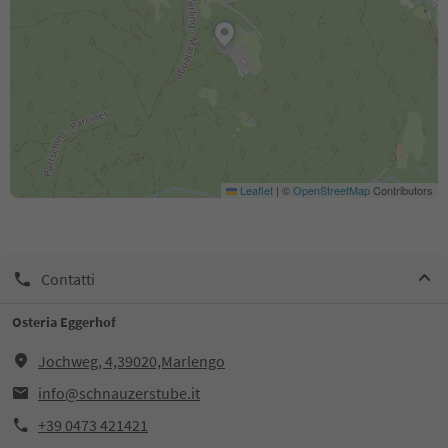
Leaflet
|
©
OpenStreetMap
Contributors
Contatti
Osteria Eggerhof
Jochweg, 4,39020,Marlengo
info@schnauzerstube.it
+39 0473 421421