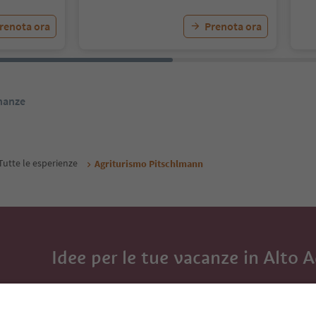
renota ora
Prenota ora
inanze
Tutte le esperienze
Agriturismo Pitschlmann
Idee per le tue vacanze in Alto 
Con la newsletter dell’Alto Adige ricevi consigli per l
eventi da non perdere e ricette tipiche.