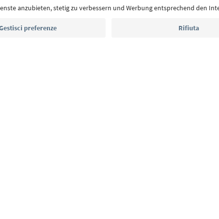
Indirizzo e-mail*
Iscriviti alla newsletter
E
Privacy Policy
Termini e condizioni
Crediti
Cookie Policy