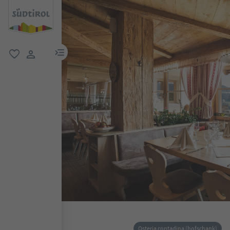
menu link
favoriti
user link
Osteria contadina (hofschank)