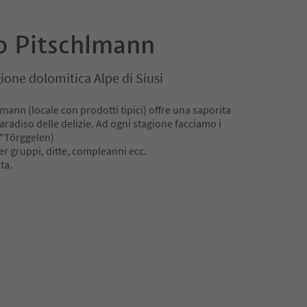
o Pitschlmann
egione dolomitica Alpe di Siusi
mann (locale con prodotti tipici) offre una saporita
aradiso delle delizie. Ad ogni stagione facciamo i
l "Törggelen)
r gruppi, ditte, compleanni ecc.
ta.