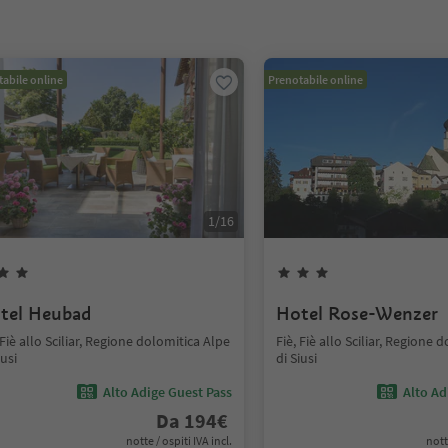
abile online
Prenotabile online
1
/
16
tel Heubad
Hotel Rose-Wenzer
 Fiè allo Sciliar, Regione dolomitica Alpe
Fiè, Fiè allo Sciliar, Regione 
iusi
di Siusi
Alto Adige Guest Pass
Alto Ad
Da
194
€
notte / ospiti IVA incl.
nott