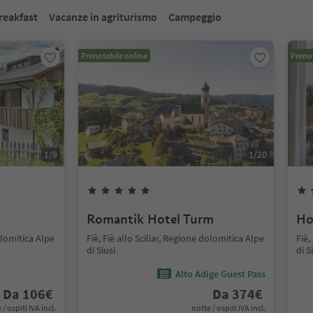
reakfast
Vacanze in agriturismo
Campeggio
Prenotabile online
Prenot
1
/
9
1
/
20
Romantik Hotel Turm
Ho
dolomitica Alpe
Fiè, Fiè allo Sciliar, Regione dolomitica Alpe
Fiè,
di Siusi
di S
Alto Adige Guest Pass
Da
106
€
Da
374
€
 / ospiti IVA incl.
notte / ospiti IVA incl.