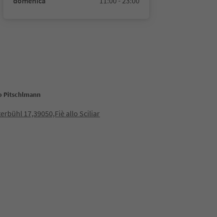
domenica
11:00 - 23:00
o Pitschlmann
terbühl 17,39050,Fiè allo Sciliar