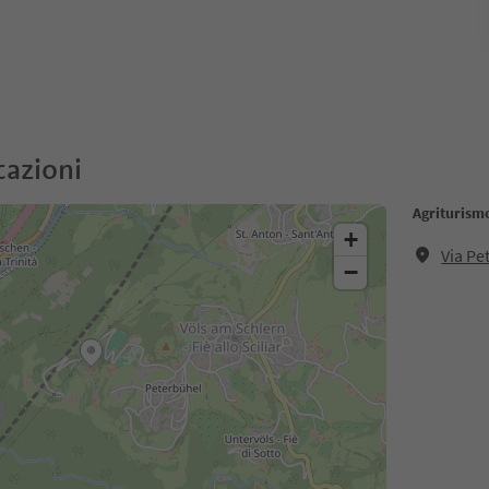
cazioni
Agriturism
+
Via Pe
−