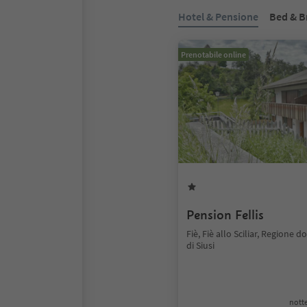
Hotel & Pensione
Bed & B
Prenotabile online
Pension Fellis
Fiè, Fiè allo Sciliar, Regione 
di Siusi
notte