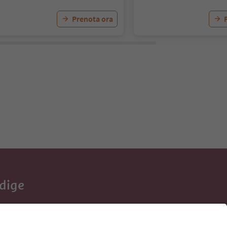
Prenota ora
Adige
e tue vacanze,