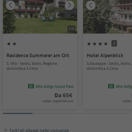
1
/
6
S
Residence Summerer am Ort
Hotel Alpenblick
S. Vito - Sesto, Sesto, Regione
S.Giuseppe - Sesto, Sesto
dolomitica 3 Cime
dolomitica 3 Cime
Alto Adige Guest Pass
Alto Adi
Da
65
€
notte / ospiti IVA incl.
notte /
Tutti gli alloggi nelle vicinanze