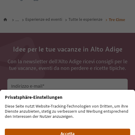
...
Esperienze ed eventi
Tutte le esperienze
Tre Cime
Idee per le tue vacanze in Alto Adige
Con la newsletter dell’Alto Adige ricevi consigli per le
tue vacanze, eventi da non perdere e ricette tipiche.
Indirizzo e-mail*
Iscriviti alla newsletter