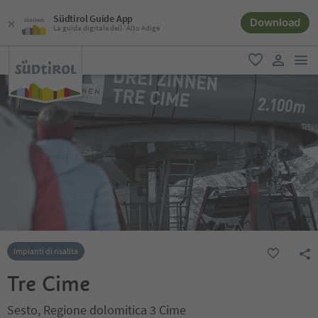
Südtirol Guide App
Download
La guida digitale dell´Alto Adige
men
favoriti
user lin
Impianti di risalita
Tre Cime
Sesto, Regione dolomitica 3 Cime