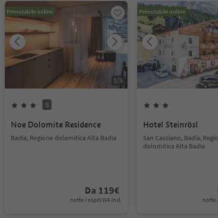
Prenotabile online
Prenotabile online
1
/
3
S
Noe Dolomite Residence
Hotel Steinrösl
Badia, Regione dolomitica Alta Badia
San Cassiano, Badia, Regi
dolomitica Alta Badia
Da
119
€
notte / ospiti IVA incl.
notte /