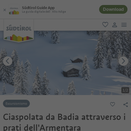
Südtirol Guide App
Download
La guida digitale dell´Alto Adige
men
favoriti
user lin
1
/
2
Escursionismo
Ciaspolata da Badia attraverso i
prati dell'Armentara