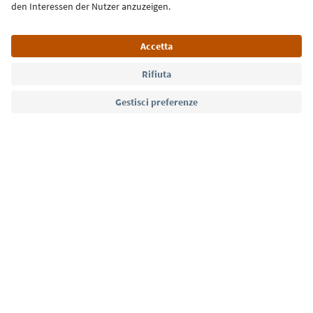
Lingua: Italiano
Südtirol Guide App
FAQ
Contatti
Press
MICE
Privacy Policy
Termini e condizioni
Crediti
Cookie Policy
Film commission
Chi siamo
Dichiarazione di accessibilità