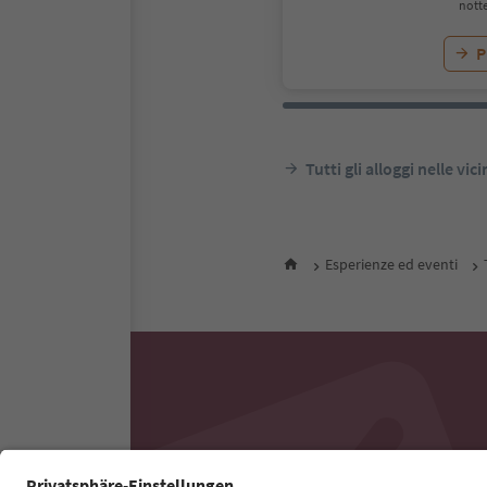
notte
P
Tutti gli alloggi nelle vic
Esperienze ed eventi