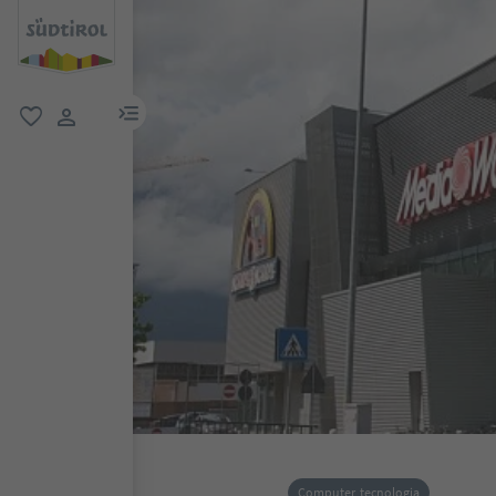
menu link
favoriti
user link
Computer, tecnologia