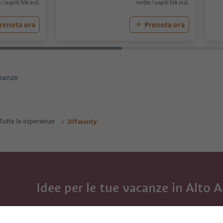
 / ospiti IVA incl.
notte / ospiti IVA incl.
renota ora
Prenota ora
inanze
Tutte le esperienze
20Twenty
Idee per le tue vacanze in Alto 
Con la newsletter dell’Alto Adige ricevi consigli per l
eventi da non perdere e ricette tipiche.