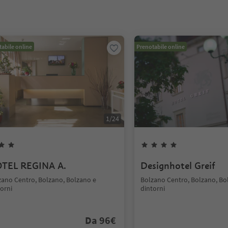
abile online
Prenotabile online
1
/
24
TEL REGINA A.
Designhotel Greif
zano Centro, Bolzano, Bolzano e
Bolzano Centro, Bolzano, Bo
orni
dintorni
Da
96
€