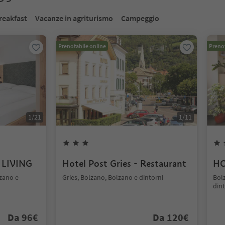
reakfast
Vacanze in agriturismo
Campeggio
Prenotabile online
Prenot
1
/
21
1
/
11
 LIVING
Hotel Post Gries - Restaurant
HO
zano e
Gries, Bolzano, Bolzano e dintorni
Bol
dint
Da
96
€
Da
120
€