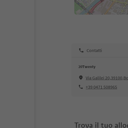
Contatti
20Twenty
Via Galilei 20,39100,B
+39 0471 508965
Trova il tuo all