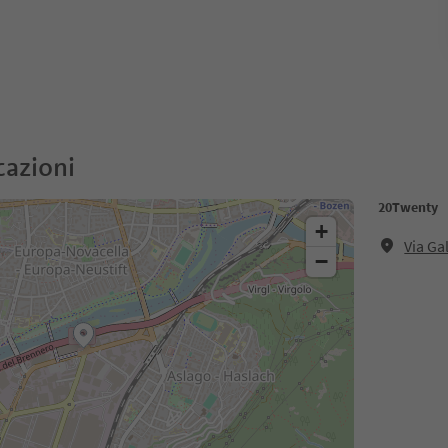
cazioni
20Twenty
+
Via Ga
−