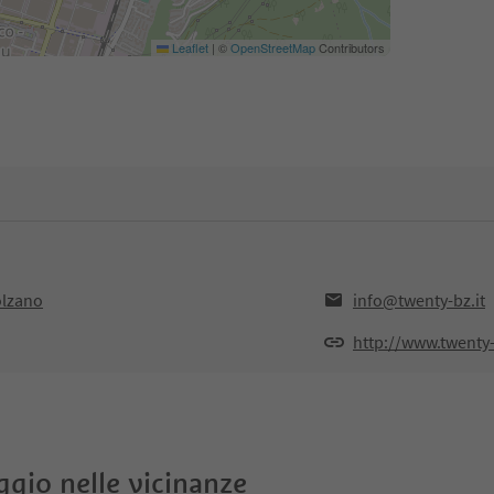
Leaflet
|
©
OpenStreetMap
Contributors
olzano
info@twenty-bz.it
http://www.twenty-
oggio nelle vicinanze