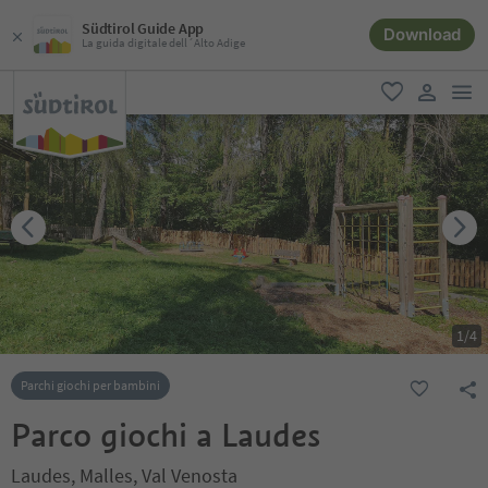
Südtirol Guide App
Download
La guida digitale dell´Alto Adige
men
favoriti
user lin
1
/
4
Parchi giochi per bambini
Parco giochi a Laudes
Laudes, Malles, Val Venosta