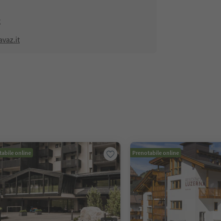
t
vaz.it
abile online
Prenotabile online