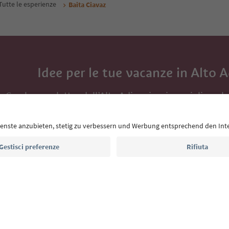
Tutte le esperienze
Baita Ciavaz
Idee per le tue vacanze in Alto 
Con la newsletter dell’Alto Adige ricevi consigli per l
eventi da non perdere e ricette tipiche.
Indirizzo e-mail*
Iscriviti alla newsletter