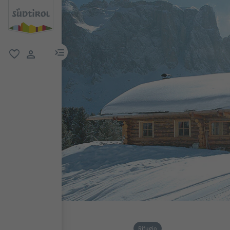
menu link
favoriti
user link
Rifugio