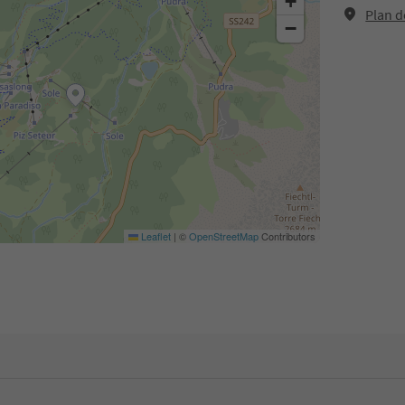
+
Plan d
−
Leaflet
|
©
OpenStreetMap
Contributors