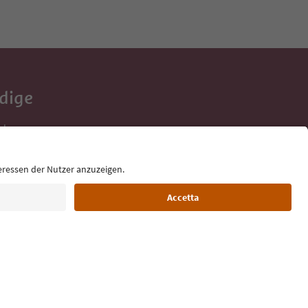
Adige
e tue vacanze,