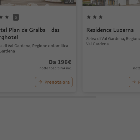
1
/
31
S
tel Plan de Gralba - das
Residence Luzerna
rghotel
Selva di Val Gardena, Region
Val Gardena
va di Val Gardena, Regione dolomitica
 Gardena
Da
196
€
notte / ospiti IVA incl.
nott
Prenota ora