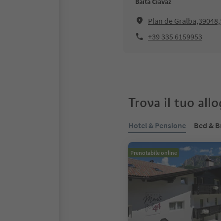
Baita Ciavaz
Plan de Gralba,39048,
+39 335 6159953
Trova il tuo all
Hotel & Pensione
Bed & B
Prenotabile online