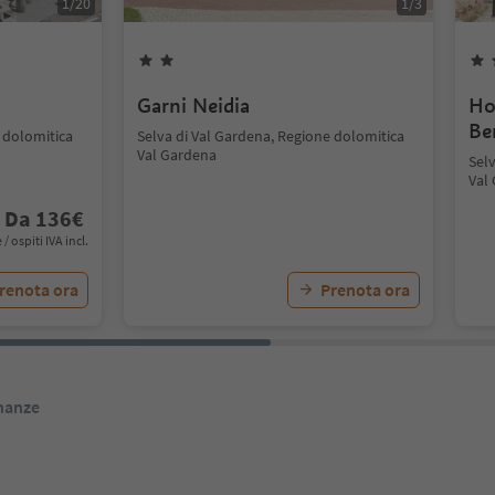
1
/
20
1
/
3
Garni Neidia
Ho
Be
 dolomitica
Selva di Val Gardena, Regione dolomitica
Val Gardena
Sel
Val
Da
136
€
 / ospiti IVA incl.
renota ora
Prenota ora
inanze