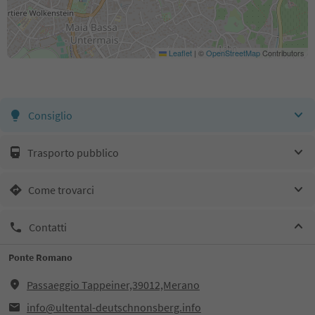
Leaflet
|
©
OpenStreetMap
Contributors
Consiglio
Trasporto pubblico
Come trovarci
Contatti
Ponte Romano
Passaeggio Tappeiner,39012,Merano
info@ultental-deutschnonsberg.info