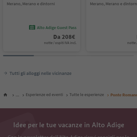
Merano, Merano e dintorni
Merano, Merano e dintorn
Alto Adige Guest Pass
Da
208
€
notte / ospiti IVA incl.
notte /
Tutti gli alloggi nelle vicinanze
...
Esperienze ed eventi
Tutte le esperienze
Ponte Roman
Idee per le tue vacanze in Alto Adige