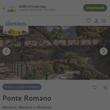
Südtirol Guide App
Download
La guida digitale dell´Alto Adige
men
favoriti
user lin
1
/
3
Cultura e luoghi di interesse
Ponte Romano
Merano, Merano e dintorni