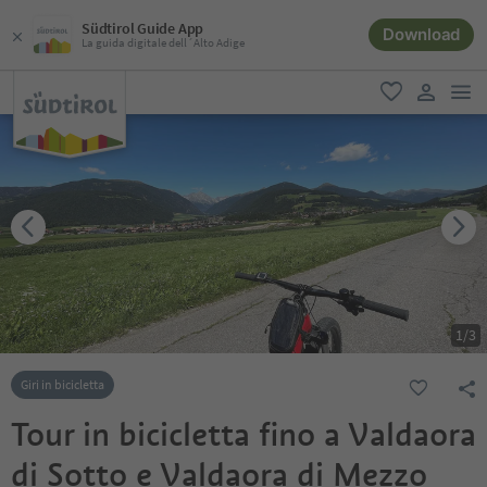
Südtirol Guide App
Download
La guida digitale dell´Alto Adige
men
favoriti
user lin
1
/
3
Giri in bicicletta
Tour in bicicletta fino a Valdaora
di Sotto e Valdaora di Mezzo