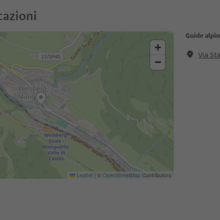
cazioni
Guide alpi
+
Via St
−
Leaflet
|
©
OpenStreetMap
Contributors