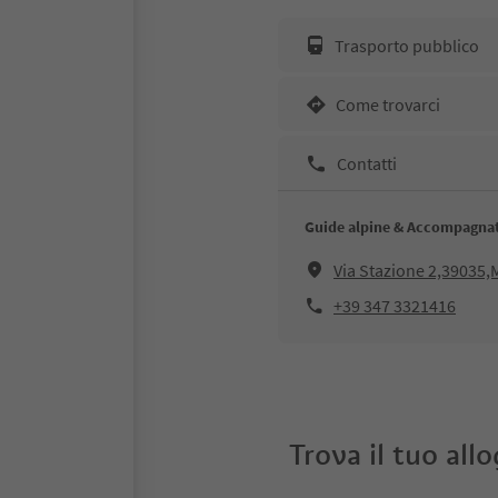
Trasporto pubblico
Come trovarci
Contatti
Guide alpine & Accompagnat
Via Stazione 2,39035
+39 347 3321416
Trova il tuo all