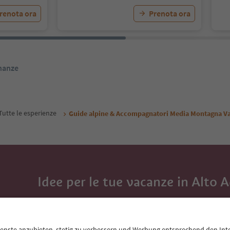
renota ora
Prenota ora
inanze
Tutte le esperienze
Guide alpine & Accompagnatori Media Montagna Va
Idee per le tue vacanze in Alto 
Con la newsletter dell’Alto Adige ricevi consigli per l
eventi da non perdere e ricette tipiche.