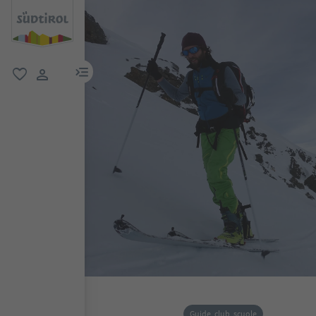
menu link
favoriti
user link
Guide, club, scuole