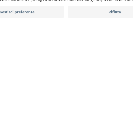
Indirizzo e-mail*
Iscriviti alla newsletter
E
Privacy Policy
Termini e condizioni
Crediti
Cookie Policy