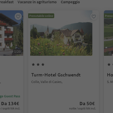
reakfast
Vacanze in agriturismo
Campeggio
Prenotabile online
Prenot
1
/
20
Turm-Hotel Gschwendt
Ho
,
Colle, Valle di Casies,
S. M
ige Guest Pass
Da
134
€
Da
50
€
 / ospiti IVA incl.
notte / ospiti IVA incl.