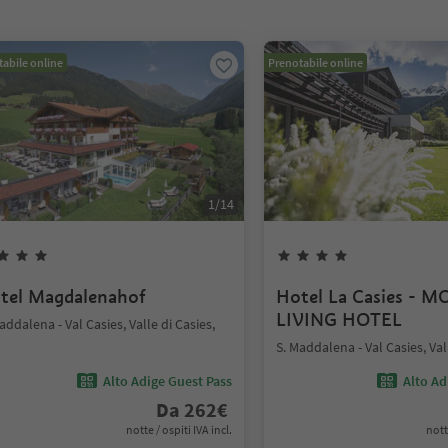
abile online
Prenotabile online
1
/
14
tel Magdalenahof
Hotel La Casies - 
LIVING HOTEL
addalena - Val Casies, Valle di Casies,
S. Maddalena - Val Casies, Val
Alto Adige Guest Pass
Alto Ad
Da
262
€
notte / ospiti IVA incl.
nott