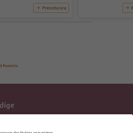
Prenota ora
l Pusteria
Adige
e tue vacanze,