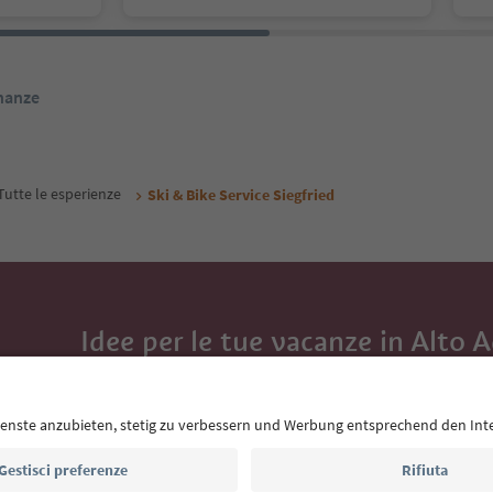
inanze
Tutte le esperienze
Ski & Bike Service Siegfried
Idee per le tue vacanze in Alto 
Con la newsletter dell’Alto Adige ricevi consigli per l
eventi da non perdere e ricette tipiche.