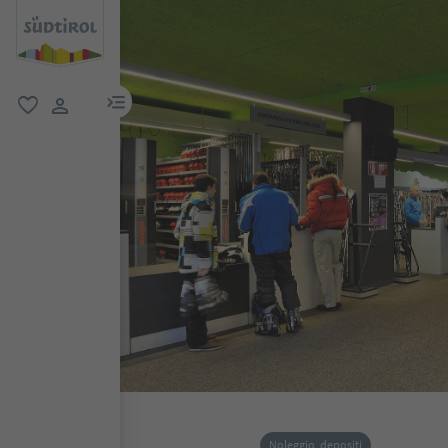
menu link
favoriti
user link
Noleggio, depositi