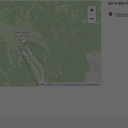
Ski & Bike 
+
Obere
−
Leaflet
|
©
OpenStreetMap
Contributors