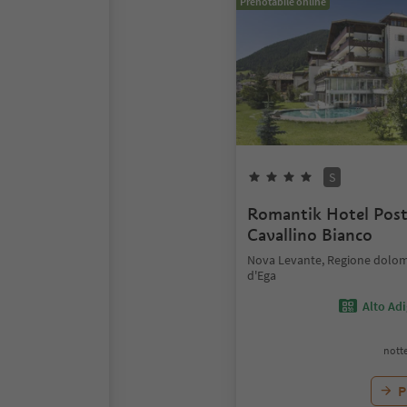
Prenotabile online
S
Romantik Hotel Pos
Cavallino Bianco
Nova Levante, Regione dolomi
d'Ega
Alto Ad
notte
P