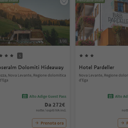
abile online
Prenotabile online
1
/
31
S
seralm Dolomiti Hideaway
Hotel Pardeller
ezza, Nova Levante, Regione dolomitica
Nova Levante, Regione dolom
d'Ega
d'Ega
Alto Adige Guest Pass
Alto Ad
Da
272
€
notte / ospiti IVA incl.
nott
Prenota ora