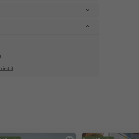
t
ried.it