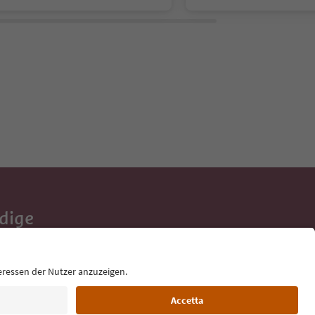
Adige
e tue vacanze,