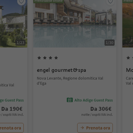
Prenotabile online
Prenot
1
/
23
1
/
30
t
engel gourmet&spa
Mo
Nova Levante, Regione dolomitica Val
Car
d'Ega
Val 
tica Val
ige Guest Pass
Alto Adige Guest Pass
Da
190
€
Da
306
€
 / ospiti IVA incl.
notte / ospiti IVA incl.
renota ora
Prenota ora