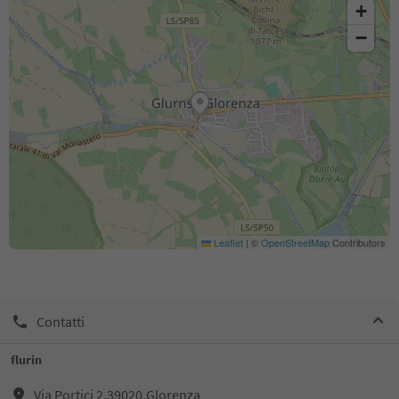
+
−
Leaflet
|
©
OpenStreetMap
Contributors
Contatti
flurin
Via Portici 2,39020,Glorenza