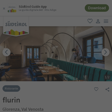
Südtirol Guide App
Download
La guida digitale dell´Alto Adige
men
favoriti
user lin
1
/
2
Ristorante
flurin
Glorenza, Val Venosta