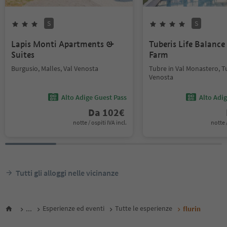
S
S
Lapis Monti Apartments &
Tuberis Life Balanc
Suites
Farm
Burgusio, Malles, Val Venosta
Tubre in Val Monastero, T
Venosta
Alto Adige Guest Pass
Alto Adi
Da
102
€
notte / ospiti IVA incl.
notte /
Tutti gli alloggi nelle vicinanze
...
Esperienze ed eventi
Tutte le esperienze
flurin