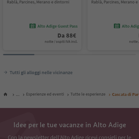
Rablà, Parcines, Merano e dintorni
Rablà, Parcines, Merano e 
Alto Adige Guest Pass
Alto Adi
Da
88
€
notte / ospiti IVA incl.
notte /
Tutti gli alloggi nelle vicinanze
...
Esperienze ed eventi
Tutte le esperienze
Cascata di Par
Idee per le tue vacanze in Alto Adige
Con la newsletter dell’Alto Adige ricevi consigli per le