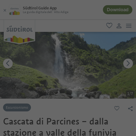
Südtirol Guide App
Download
La guida digitale dell´Alto Adige
men
favoriti
user lin
1
/
7
Escursionismo
Cascata di Parcines – dalla
stazione a valle della funivia