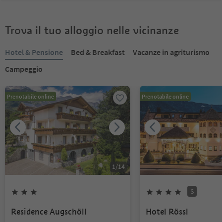
Trova il tuo alloggio nelle vicinanze
Hotel & Pensione
Bed & Breakfast
Vacanze in agriturismo
Campeggio
Prenotabile online
Prenotabile online
1
/
14
S
Residence Augschöll
Hotel Rössl