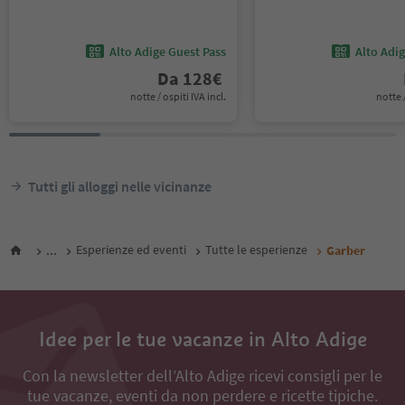
Alto Adige Guest Pass
Alto Adi
Da
128
€
notte / ospiti IVA incl.
notte /
Tutti gli alloggi nelle vicinanze
...
Esperienze ed eventi
Tutte le esperienze
Garber
Idee per le tue vacanze in Alto Adige
Con la newsletter dell’Alto Adige ricevi consigli per le
tue vacanze, eventi da non perdere e ricette tipiche.