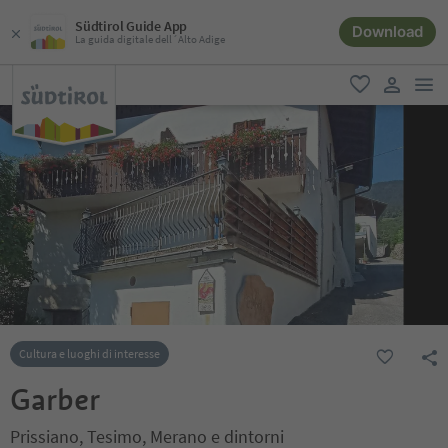
Südtirol Guide App
Download
La guida digitale dell´Alto Adige
men
favoriti
user lin
Cultura e luoghi di interesse
Garber
Prissiano, Tesimo, Merano e dintorni