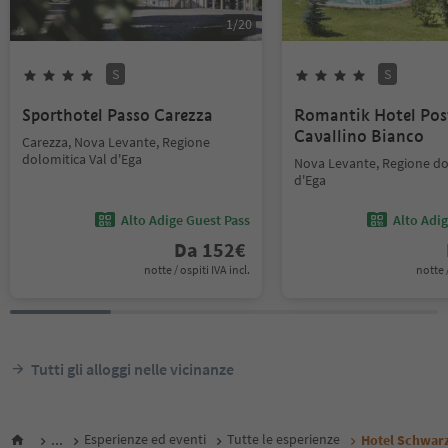
1
/
20
S
S
Sporthotel Passo Carezza
Romantik Hotel Pos
Cavallino Bianco
Carezza, Nova Levante, Regione
dolomitica Val d'Ega
Nova Levante, Regione do
d'Ega
Alto Adige Guest Pass
Alto Adi
Da
152
€
notte / ospiti IVA incl.
notte /
Tutti gli alloggi nelle vicinanze
...
Esperienze ed eventi
Tutte le esperienze
Hotel Schwar