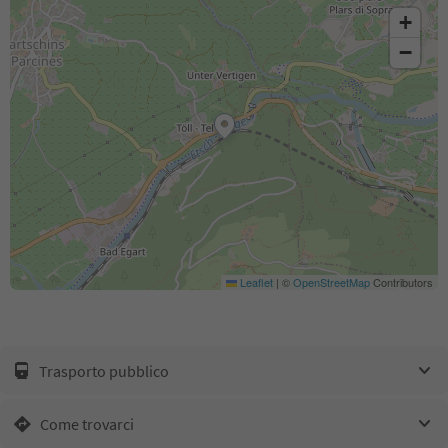
+
−
Leaflet
|
©
OpenStreetMap
Contributors
Trasporto pubblico
Come trovarci