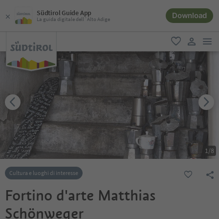
Südtirol Guide App
Download
La guida digitale dell´Alto Adige
men
favoriti
user lin
1
/
8
Cultura e luoghi di interesse
Fortino d'arte Matthias
Schönweger