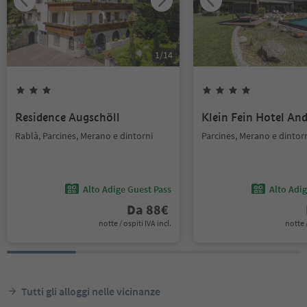
1
/
14
Residence Augschöll
Klein Fein Hotel An
Rablà, Parcines, Merano e dintorni
Parcines, Merano e dintor
Alto Adige Guest Pass
Alto Adi
Da
88
€
notte / ospiti IVA incl.
notte /
Tutti gli alloggi nelle vicinanze