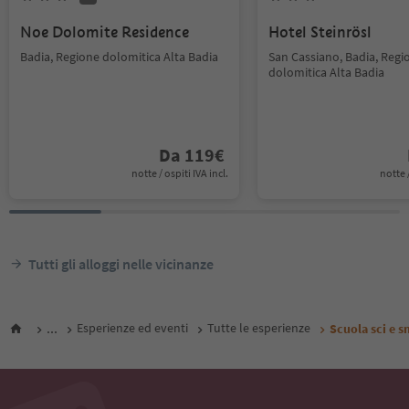
Noe Dolomite Residence
Hotel Steinrösl
Badia, Regione dolomitica Alta Badia
San Cassiano, Badia, Regi
dolomitica Alta Badia
Da
119
€
notte / ospiti IVA incl.
notte /
Tutti gli alloggi nelle vicinanze
...
Esperienze ed eventi
Tutte le esperienze
Scuola sci e 