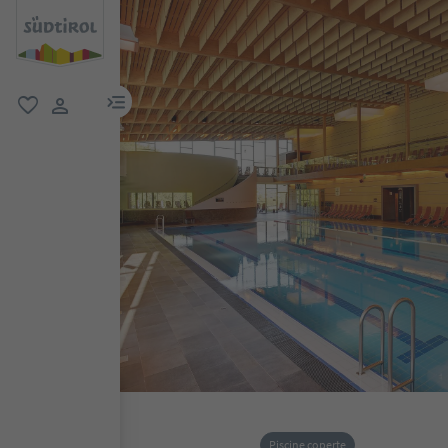
menu link
favoriti
user link
Piscine coperte