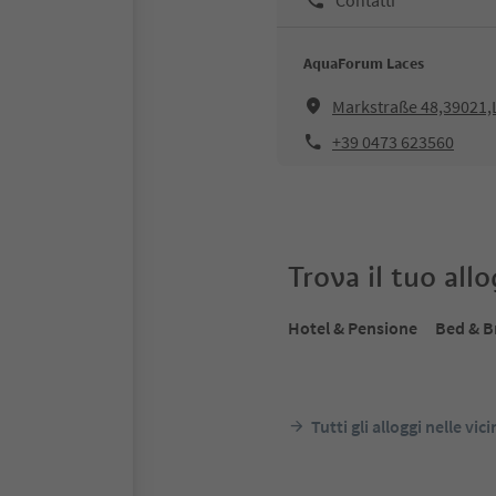
AquaForum Laces
Markstraße 48,39021,
+39 0473 623560
Trova il tuo all
Hotel & Pensione
Bed & B