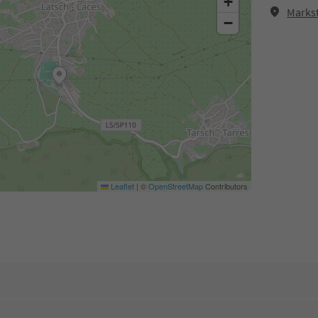
+
Marks
−
Leaflet
|
©
OpenStreetMap
Contributors