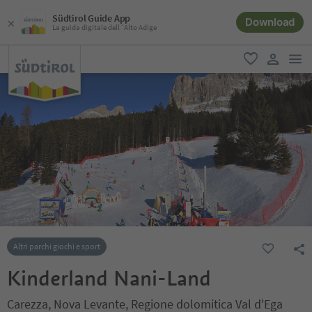
Südtirol Guide App
Download
La guida digitale dell´Alto Adige
men
favoriti
user lin
Altri parchi giochi e sport
Kinderland Nani-Land
Carezza, Nova Levante, Regione dolomitica Val d'Ega