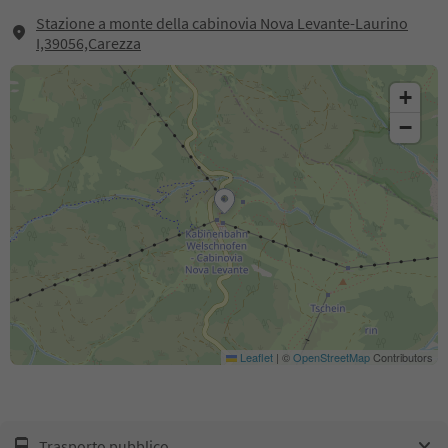
Stazione a monte della cabinovia Nova Levante-Laurino
I,39056,Carezza
+
−
Leaflet
|
©
OpenStreetMap
Contributors
Trasporto pubblico