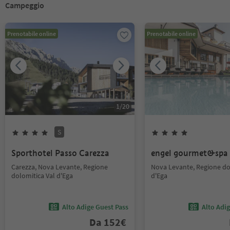
Campeggio
Prenotabile online
Prenotabile online
1
/
20
S
Sporthotel Passo Carezza
engel gourmet&spa
Carezza, Nova Levante, Regione
Nova Levante, Regione do
dolomitica Val d'Ega
d'Ega
Alto Adige Guest Pass
Alto Adi
Da
152
€