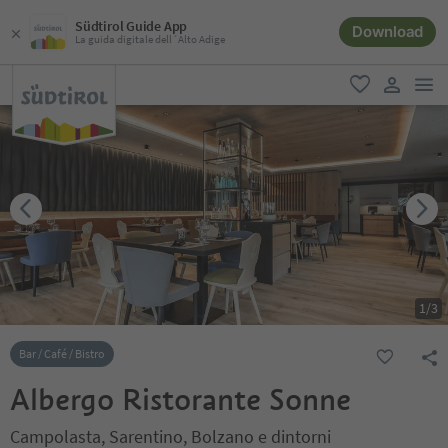
Südtirol Guide App
Download
La guida digitale dell´Alto Adige
men
favoriti
user lin
1
/
3
Bar / Café / Bistro
Albergo Ristorante Sonne
Campolasta, Sarentino, Bolzano e dintorni