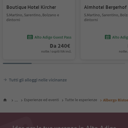
Boutique Hotel Kircher
Almhotel Bergerhof
S.Martino, Sarentino, Bolzano e
S.Martino, Sarentino, Bol
dintorni
dintorni
Alto Adige Guest Pass
Alto Adi
Da
240
€
notte / ospiti IVA incl.
notte /
Tutti gli alloggi nelle vicinanze
...
Esperienze ed eventi
Tutte le esperienze
Albergo Risto
Idee per le tue vacanze in Alto Adige