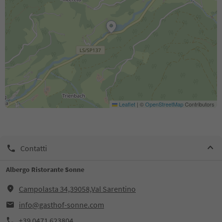
Leaflet
|
©
OpenStreetMap
Contributors
Contatti
Albergo Ristorante Sonne
Campolasta 34,39058,Val Sarentino
info@gasthof-sonne.com
+39 0471 623804