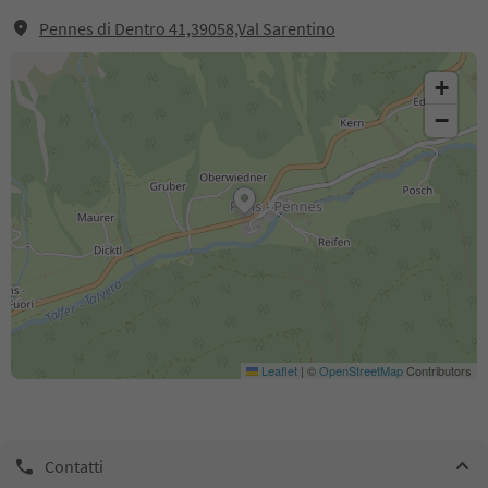
Pennes di Dentro 41,39058,Val Sarentino
+
−
Leaflet
|
©
OpenStreetMap
Contributors
Contatti