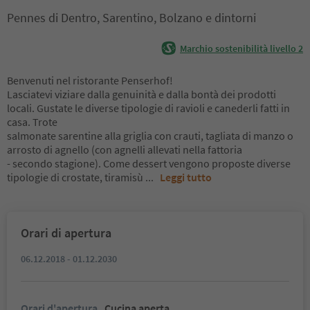
Pennes di Dentro, Sarentino, Bolzano e dintorni
Marchio sostenibilità livello 2
Benvenuti nel ristorante Penserhof!
Lasciatevi viziare dalla genuinità e dalla bontà dei prodotti
locali. Gustate le diverse tipologie di ravioli e canederli fatti in
casa. Trote
salmonate sarentine alla griglia con crauti, tagliata di manzo o
arrosto di agnello (con agnelli allevati nella fattoria
- secondo stagione). Come dessert vengono proposte diverse
tipologie di crostate, tiramisù
...
Leggi tutto
Orari di apertura
06.12.2018 - 01.12.2030
Orari d'apertura
Cucina aperta