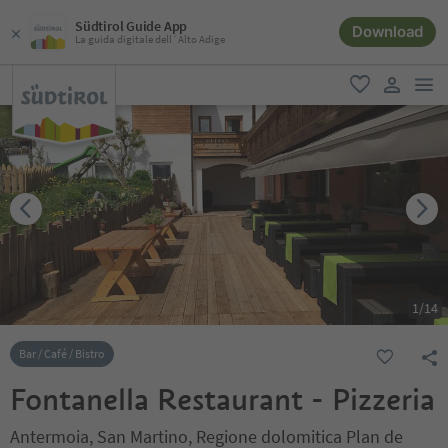
Südtirol Guide App
Download
La guida digitale dell´Alto Adige
men
favoriti
user lin
1
/
14
Bar / Café / Bistro
Fontanella Restaurant - Pizzeria
Antermoia, San Martino, Regione dolomitica Plan de