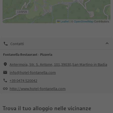
Leaflet
|
©
OpenStreetMap
Contributors
Contatti
Fontanella Restaurant - Pizzeria
Antermoia, Str. S. Antone, 101,39030,San Martino in Badia
info@hotel-fontanella.com
+39 0474 520042
http://www.hotel-fontanella.com
Trova il tuo alloggio nelle vicinanze