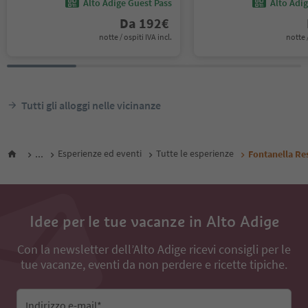
Alto Adige Guest Pass
Alto Adi
Da
192
€
notte / ospiti IVA incl.
notte /
Tutti gli alloggi nelle vicinanze
...
Esperienze ed eventi
Tutte le esperienze
Fontanella Res
Idee per le tue vacanze in Alto Adige
Con la newsletter dell’Alto Adige ricevi consigli per le
tue vacanze, eventi da non perdere e ricette tipiche.
Indirizzo e-mail*