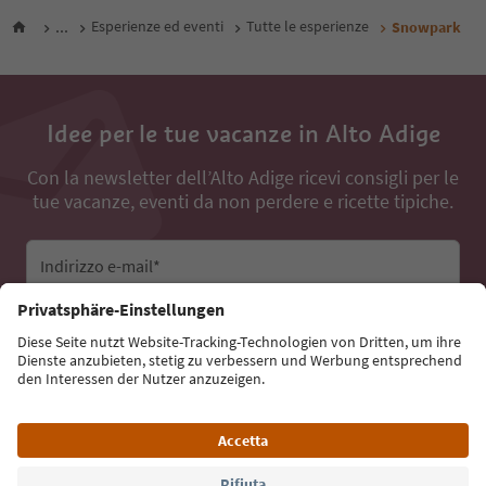
...
Esperienze ed eventi
Tutte le esperienze
Snowpark
Idee per le tue vacanze in Alto Adige
Con la newsletter dell’Alto Adige ricevi consigli per le
tue vacanze, eventi da non perdere e ricette tipiche.
Indirizzo e-mail*
Iscriviti alla newsletter