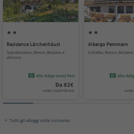
1
/
26
Residence Lärchenhäusl
Albergo Pemmern
Soprabolzano, Renon, Bolzano e
Collalbo, Renon, Bolzano 
dintorni
Alto Adige Guest Pass
Alto Adi
Da
82
€
notte / ospiti IVA incl.
notte /
Tutti gli alloggi nelle vicinanze