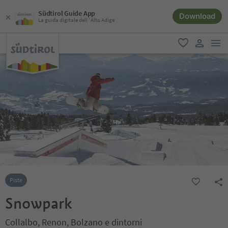
Südtirol Guide App
Download
La guida digitale dell´Alto Adige
men
favoriti
user lin
Piste
Snowpark
Collalbo, Renon, Bolzano e dintorni