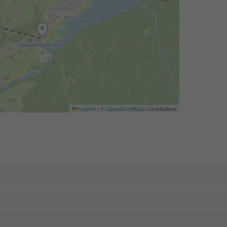
Leaflet
|
©
OpenStreetMap
Contributors