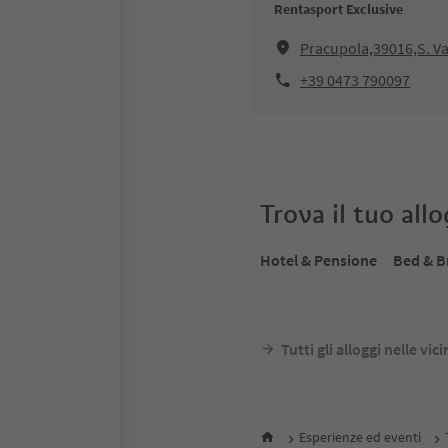
Rentasport Exclusive
Pracupola,39016,S. V
+39 0473 790097
Trova il tuo all
Hotel & Pensione
Bed & B
Tutti gli alloggi nelle vic
Esperienze ed eventi