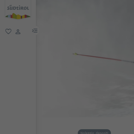
menu link
favoriti
user link
Noleggio, depositi