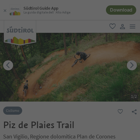
Südtirol Guide App
Download
La guida digitale dell´Alto Adige
men
favoriti
user lin
1
/
2
Ciclismo
Piz de Plaies Trail
San Vigilio, Regione dolomitica Plan de Corones