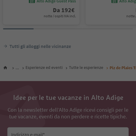
Alto Adige Guest Pass
Alto Adi
Da
192
€
notte / ospiti IVA incl.
notte /
Tutti gli alloggi nelle vicinanze
...
Esperienze ed eventi
Tutte le esperienze
Piz de Plaies T
Idee per le tue vacanze in Alto Adige
Con la newsletter dell’Alto Adige ricevi consigli per le
tue vacanze, eventi da non perdere e ricette tipiche.
Indirizzo e-mail*