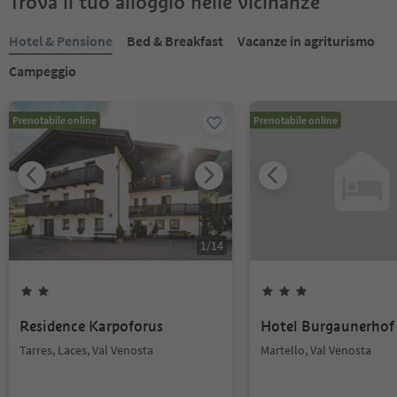
Trova il tuo alloggio nelle vicinanze
Hotel & Pensione
Bed & Breakfast
Vacanze in agriturismo
Campeggio
Prenotabile online
Prenotabile online
1
/
14
Residence Karpoforus
Hotel Burgaunerhof
Tarres, Laces, Val Venosta
Martello, Val Venosta