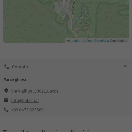
Leaflet
|
©
OpenStreetMap
Contributors
Contatti
Parco ghioci
Via Vigilius ,39021,Laces
info@latsch.it
+39 0473 623560