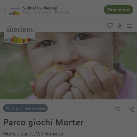
Südtirol Guide App
Download
La guida digitale dell´Alto Adige
men
favoriti
user lin
Parchi giochi per bambini
Parco giochi Morter
Morter, Laces, Val Venosta