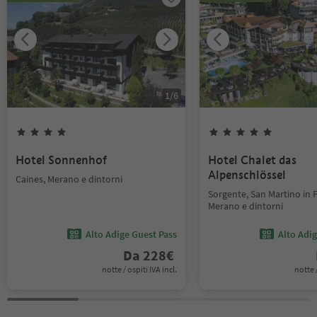
1
/
6
Hotel Sonnenhof
Hotel Chalet das
Alpenschlössel
Caines, Merano e dintorni
Sorgente, San Martino in P
Merano e dintorni
Alto Adige Guest Pass
Alto Adi
Da
228
€
notte / ospiti IVA incl.
notte /