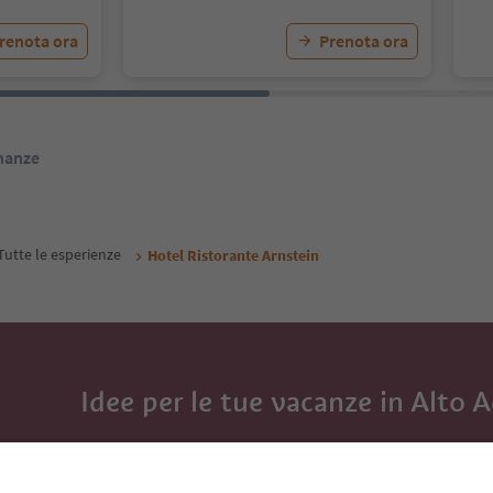
renota ora
Prenota ora
inanze
Tutte le esperienze
Hotel Ristorante Arnstein
Idee per le tue vacanze in Alto 
Con la newsletter dell’Alto Adige ricevi consigli per l
eventi da non perdere e ricette tipiche.