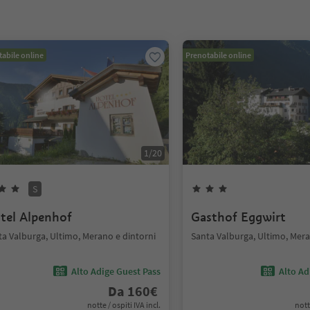
abile online
Prenotabile online
1
/
20
S
tel Alpenhof
Gasthof Eggwirt
ta Valburga, Ultimo, Merano e dintorni
Santa Valburga, Ultimo, Mera
Alto Adige Guest Pass
Alto Ad
Da
160
€
notte / ospiti IVA incl.
nott