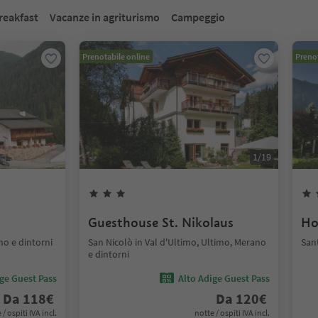
reakfast
Vacanze in agriturismo
Campeggio
Prenotabile online
Prenot
1
/
19
Guesthouse St. Nikolaus
Ho
no e dintorni
San Nicolò in Val d'Ultimo, Ultimo, Merano
San
e dintorni
ige Guest Pass
Alto Adige Guest Pass
Da
118
€
Da
120
€
 / ospiti IVA incl.
notte / ospiti IVA incl.