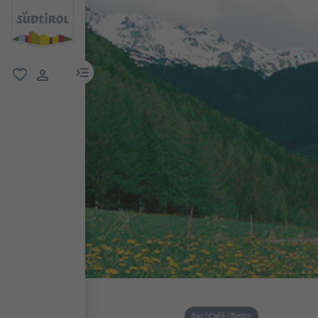
menu link
favoriti
user link
Bar / Café / Bistro