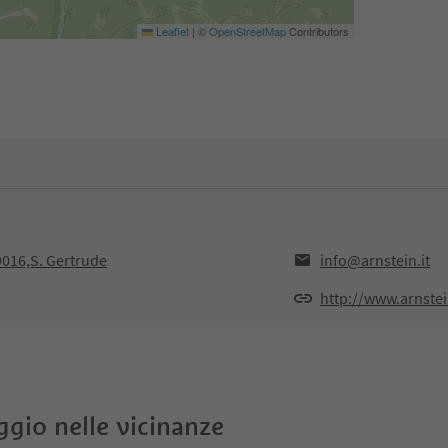
Leaflet
|
©
OpenStreetMap
Contributors
9016,S. Gertrude
info@arnstein.it
http://www.arnstei
oggio nelle vicinanze