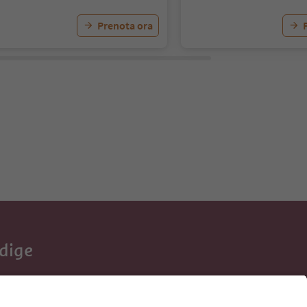
Prenota ora
Adige
e tue vacanze,