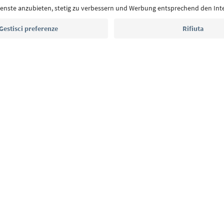
Indirizzo e-mail*
Iscriviti alla newsletter
E
Privacy Policy
Termini e condizioni
Crediti
Cookie Policy