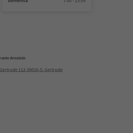
domenica
7:00 - 23:59
rante Arnstein
Gertrude 112,39016,S. Gertrude