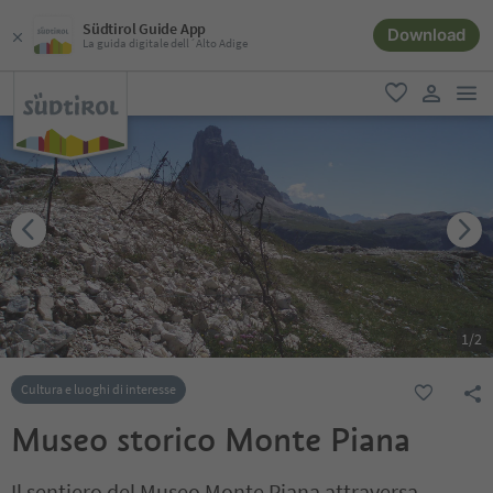
Südtirol Guide App
Download
La guida digitale dell´Alto Adige
men
favoriti
user lin
1
/
2
Cultura e luoghi di interesse
Museo storico Monte Piana
Il sentiero del Museo Monte Piana attraversa