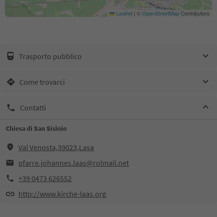
Leaflet
|
©
OpenStreetMap
Contributors
Trasporto pubblico
Come trovarci
Contatti
Chiesa di San Sisinio
Val Venosta,39023,Lasa
pfarre.johannes.laas@rolmail.net
+39 0473 626552
http://www.kirche-laas.org