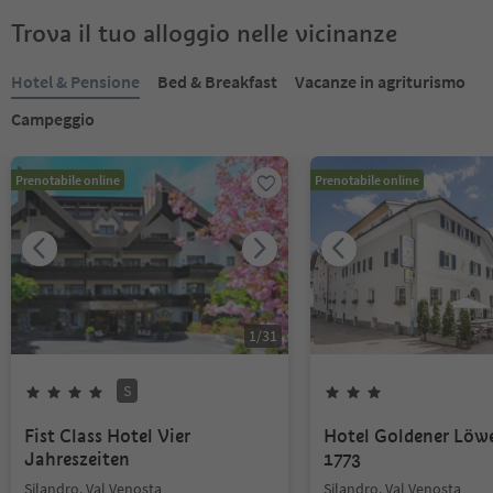
Trova il tuo alloggio nelle vicinanze
Hotel & Pensione
Bed & Breakfast
Vacanze in agriturismo
Campeggio
Prenotabile online
Prenotabile online
1
/
31
S
Fist Class Hotel Vier
Hotel Goldener Löw
Jahreszeiten
1773
Silandro, Val Venosta
Silandro, Val Venosta