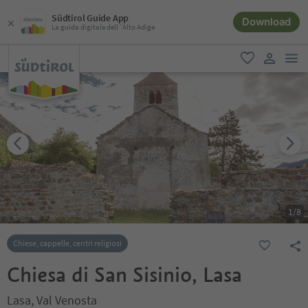
Südtirol Guide App
Download
La guida digitale dell´Alto Adige
men
favoriti
user lin
1
/
8
Chiese, cappelle, centri religiosi
Chiesa di San Sisinio, Lasa
Lasa, Val Venosta