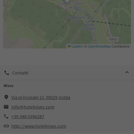
Leaflet
|
©
OpenStreetMap
Contributors
Contatti
Nives
Via principale 21,39029,Solda
info@hotelnives.com
+39 348 0396287
http://www.hotelnives.com