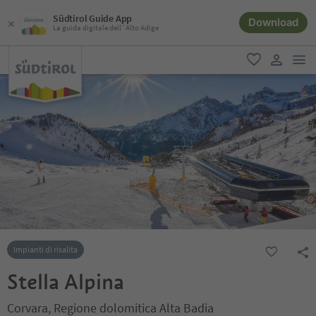
Südtirol Guide App
Download
La guida digitale dell´Alto Adige
men
favoriti
user lin
Impianti di risalita
Stella Alpina
Corvara, Regione dolomitica Alta Badia