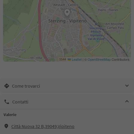
Leaflet
|
©
OpenStreetMap
Contributors
Come trovarci
Contatti
Valerie
Città Nuova 32 B,39049,Vipiteno