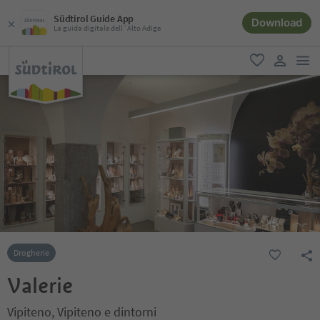
Südtirol Guide App
Download
La guida digitale dell´Alto Adige
men
favoriti
user lin
Drogherie
Valerie
Vipiteno, Vipiteno e dintorni