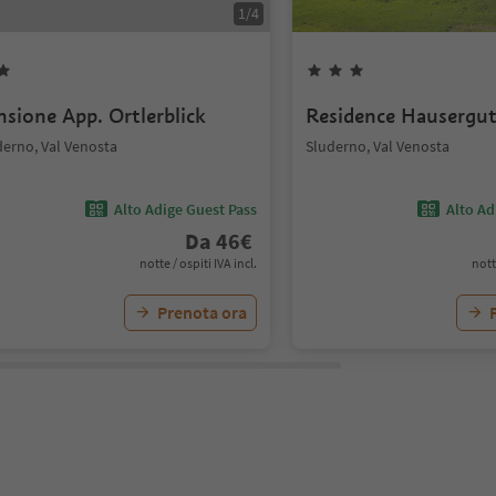
1
/
4
nsione App. Ortlerblick
Residence Hausergu
derno, Val Venosta
Sluderno, Val Venosta
Alto Adige Guest Pass
Alto Ad
Da
46
€
notte / ospiti IVA incl.
nott
Prenota ora