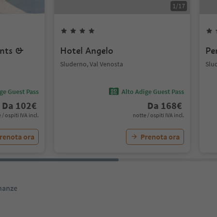
1
/
17
ents &
Hotel Angelo
Pe
Sluderno, Val Venosta
Slu
ige Guest Pass
Alto Adige Guest Pass
Da
102
€
Da
168
€
 / ospiti IVA incl.
notte / ospiti IVA incl.
renota ora
Prenota ora
inanze