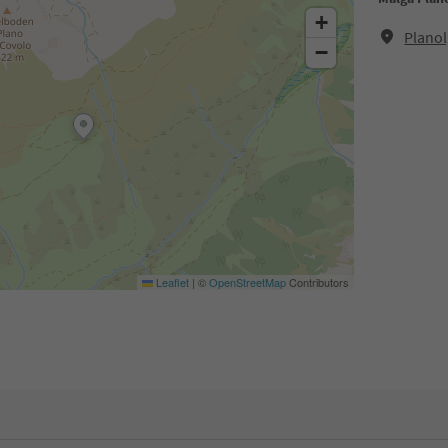
+
Planol
−
Leaflet
|
©
OpenStreetMap
Contributors