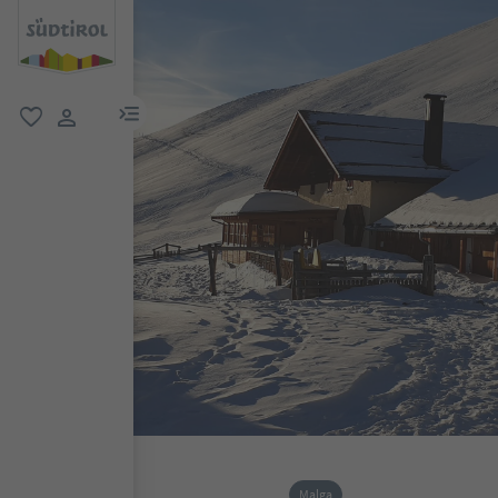
menu link
favoriti
user link
Malga