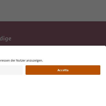
Adige
e tue vacanze,