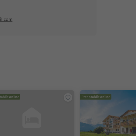
il.com
abile online
Prenotabile online