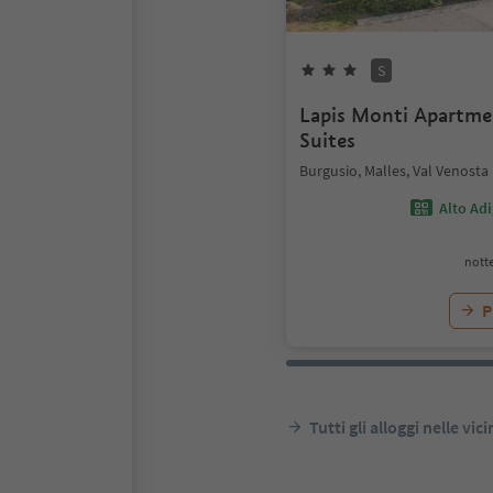
S
Lapis Monti Apartm
Suites
Burgusio, Malles, Val Venosta
Alto Ad
notte
P
Tutti gli alloggi nelle vic