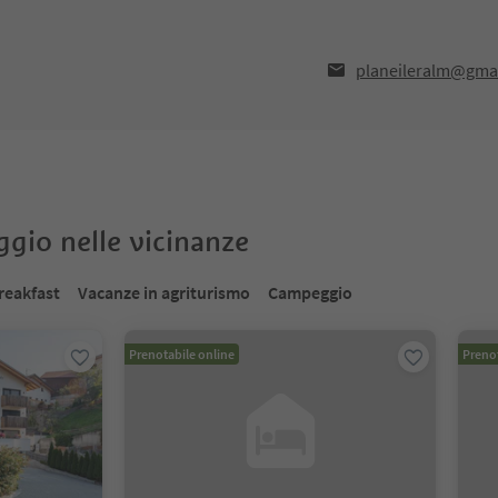
planeileralm@gma
oggio nelle vicinanze
reakfast
Vacanze in agriturismo
Campeggio
Prenotabile online
Prenot