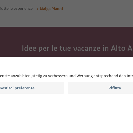
Tutte le esperienze
Malga Planol
Idee per le tue vacanze in Alto 
Con la newsletter dell’Alto Adige ricevi consigli per l
eventi da non perdere e ricette tipiche.
Indirizzo e-mail*
Iscriviti alla newsletter