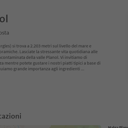
ol
osta
gles) si trova a 2.203 metri sul livello del mare e
oramiche. Lasciate la stressante vita quotidiana alle
ncontaminata della valle Planol. Vi invitiamo di
za mentre potete gustare i nostri piatti tipici a base di
ribuiamo grande importanza agli ingredienti
...
cazioni
Malga Plan