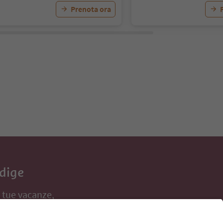
Prenota ora
Adige
e tue vacanze,