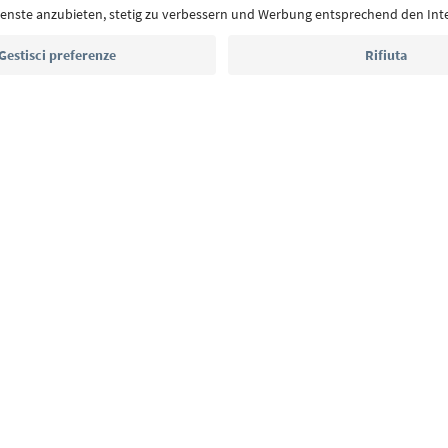
Indirizzo e-mail*
Iscriviti alla newsletter
E
Privacy Policy
Termini e condizioni
Crediti
Cookie Policy