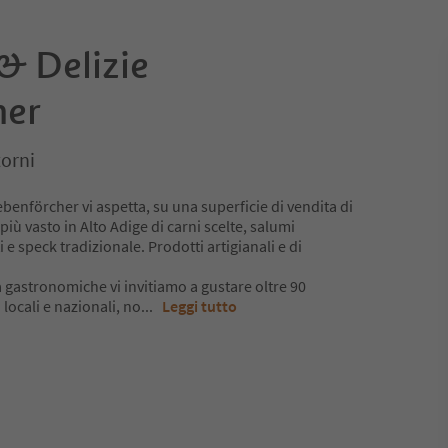
& Delizie
her
orni
ebenförcher vi aspetta, su una superficie di vendita di
più vasto in Alto Adige di carni scelte, salumi
i e speck tradizionale. Prodotti artigianali e di
tà gastronomiche vi invitiamo a gustare oltre 90
 locali e nazionali, no
...
Leggi tutto