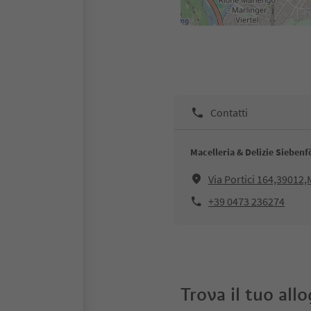
Contatti
Macelleria & Delizie Sieben
Via Portici 164,39012
+39 0473 236274
Trova il tuo all