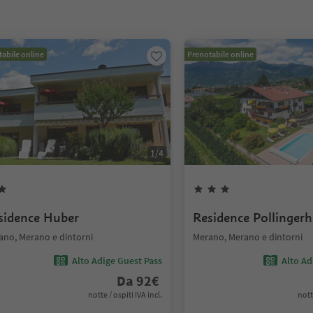
abile online
Prenotabile online
1
/
4
sidence Huber
Residence Pollingerh
ano, Merano e dintorni
Merano, Merano e dintorni
Alto Adige Guest Pass
Alto Ad
Da
92
€
notte / ospiti IVA incl.
nott