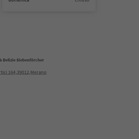
& Delizie Siebenförcher
rtici 164,39012,Merano