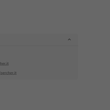
er.it
oercher.it