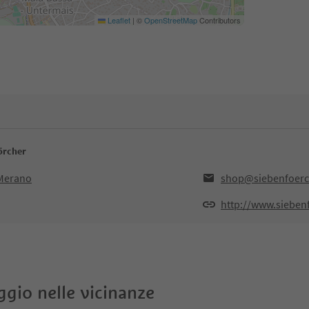
Leaflet
|
©
OpenStreetMap
Contributors
förcher
,Merano
shop@siebenfoerch
http://www.siebenf
oggio nelle vicinanze