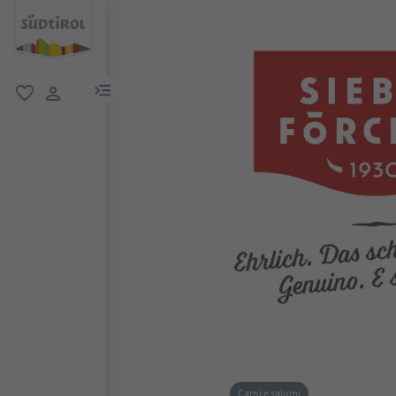
menu link
favoriti
user link
Carni e salumi