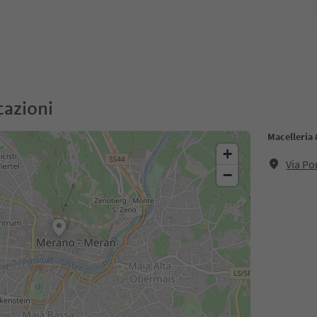
cazioni
Macelleria 
+
Via Po
−