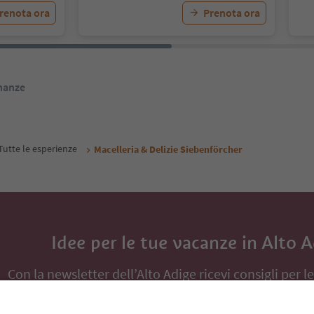
renota ora
Prenota ora
inanze
Tutte le esperienze
Macelleria & Delizie Siebenförcher
Idee per le tue vacanze in Alto 
Con la newsletter dell’Alto Adige ricevi consigli per l
eventi da non perdere e ricette tipiche.