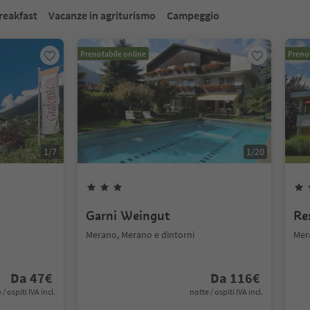
reakfast
Vacanze in agriturismo
Campeggio
Prenotabile online
Prenot
1
/
7
1
/
20
n
Garni Weingut
Re
Merano, Merano e dintorni
Mer
Da
47
€
Da
116
€
 / ospiti IVA incl.
notte / ospiti IVA incl.