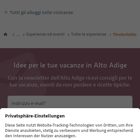
Tutti gli alloggi nelle vicinanze
...
Esperienze ed eventi
Tutte le esperienze
Tirolerhütte
Idee per le tue vacanze in Alto Adige
Con la newsletter dell’Alto Adige ricevi consigli per le
tue vacanze, eventi da non perdere e ricette tipiche.
Indirizzo e-mail*
Iscriviti alla newsletter