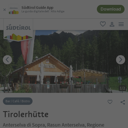
Südtirol Guide App
Download
La guida digitale dell´Alto Adige
men
favoriti
user lin
1
/
2
Bar / Café / Bistro
Tirolerhütte
Anterselva di Sopra, Rasun Anterselva, Regione