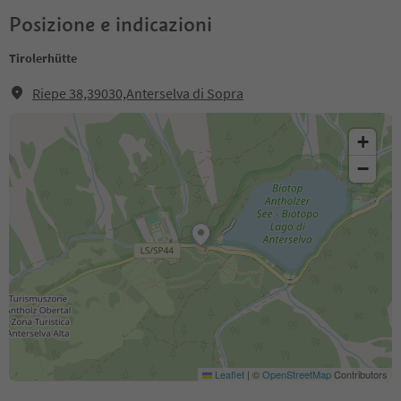
Posizione e indicazioni
Tirolerhütte
Riepe 38,39030,Anterselva di Sopra
+
−
Leaflet
|
©
OpenStreetMap
Contributors