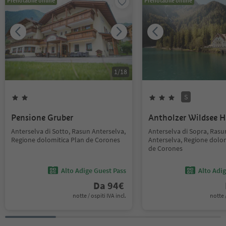
Prenotabile online
Prenotabile online
1
/
18
S
Pensione Gruber
Antholzer Wildsee 
Anterselva di Sotto, Rasun Anterselva,
Anterselva di Sopra, Rasu
Regione dolomitica Plan de Corones
Anterselva, Regione dolom
de Corones
Alto Adige Guest Pass
Alto Adi
Da
94
€
notte / ospiti IVA incl.
notte /