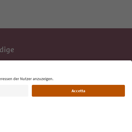
Adige
e tue vacanze,