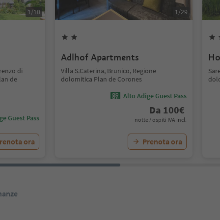
1
/
10
1
/
29
Adlhof Apartments
Ho
renzo di
Villa S.Caterina, Brunico, Regione
Sar
lan de
dolomitica Plan de Corones
dol
Alto Adige Guest Pass
Da
100
€
ige Guest Pass
notte / ospiti IVA incl.
renota ora
Prenota ora
inanze