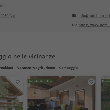
ri
39030,Gais
info@hotel-burgfr
https://www.hote
oggio nelle vicinanze
reakfast
Vacanze in agriturismo
Campeggio
Prenotabile online
Prenot