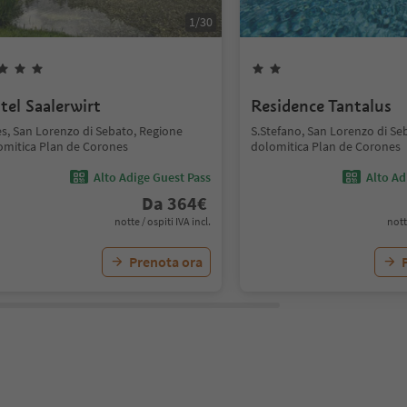
1
/
30
tel Saalerwirt
Residence Tantalus
es, San Lorenzo di Sebato, Regione
S.Stefano, San Lorenzo di Se
omitica Plan de Corones
dolomitica Plan de Corones
Alto Adige Guest Pass
Alto Ad
Da
364
€
notte / ospiti IVA incl.
nott
Prenota ora