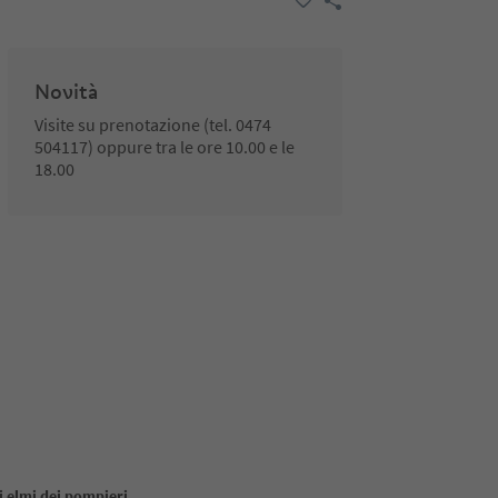
Novità
Visite su prenotazione (tel. 0474
504117) oppure tra le ore 10.00 e le
18.00
i elmi dei pompieri