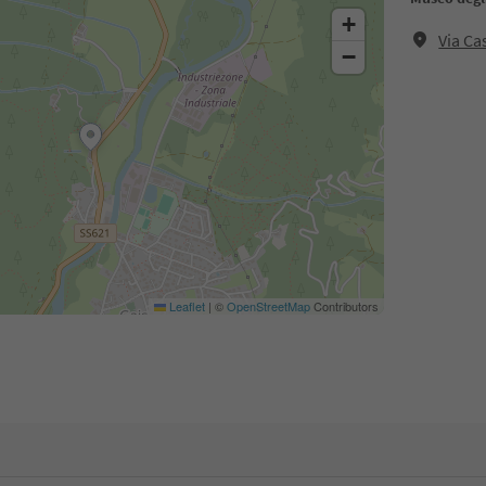
+
Via Ca
−
Leaflet
|
©
OpenStreetMap
Contributors