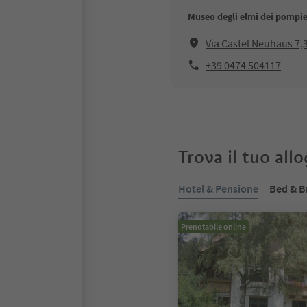
Museo degli elmi dei pompie
Via Castel Neuhaus 7,
+39 0474 504117
Trova il tuo all
Hotel & Pensione
Bed & B
Prenotabile online