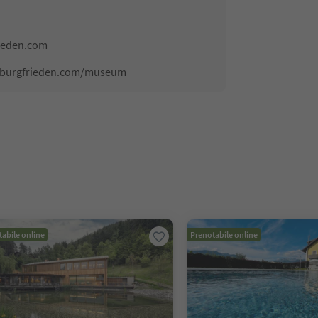
ieden.com
l-burgfrieden.com/museum
abile online
Prenotabile online