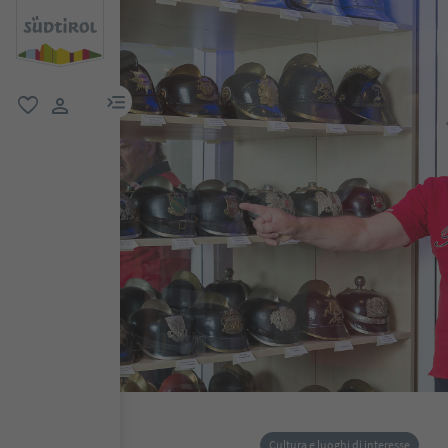
menu link
favoriti
user link
Cultura e luoghi di interesse