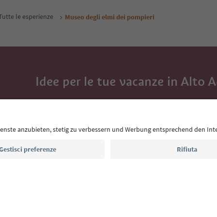
Tutte le esperienze
Museo degli elmi dei pompieri
Idee per le tue vacanze in Alto 
Con la newsletter dell’Alto Adige ricevi consigli per l
eventi da non perdere e ricette tipiche.
Indirizzo e-mail*
Iscriviti alla newsletter