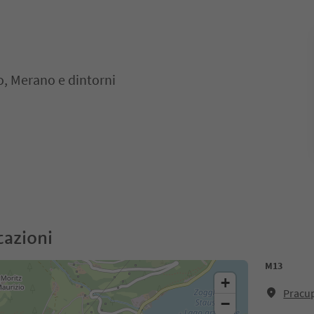
o, Merano e dintorni
cazioni
M13
+
Pracu
−