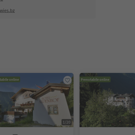
wies.bz
abile online
Prenotabile online
1
/
20