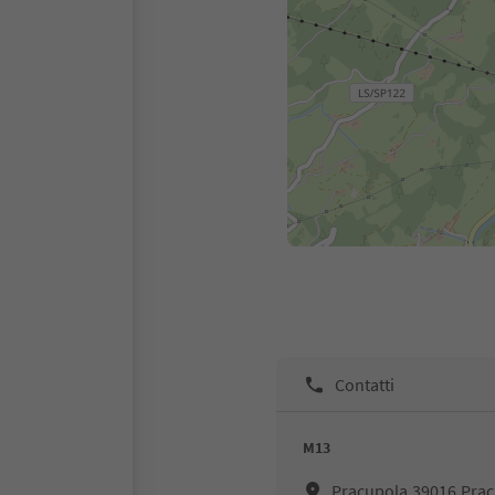
Contatti
M13
Pracupola,39016,Pra