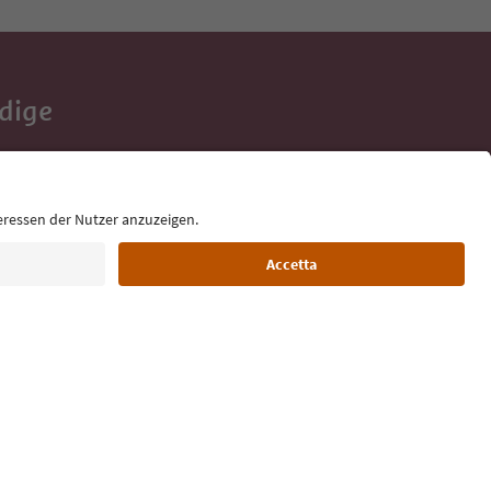
Adige
e tue vacanze,