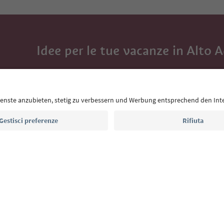
Idee per le tue vacanze in Alto 
Con la newsletter dell’Alto Adige ricevi consigli per l
eventi da non perdere e ricette tipiche.
Indirizzo e-mail*
Iscriviti alla newsletter