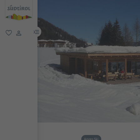
menu link
favoriti
user link
Apres Ski