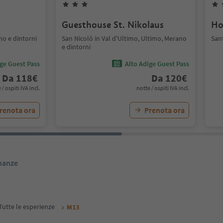
Guesthouse St. Nikolaus
Ho
no e dintorni
San Nicolò in Val d'Ultimo, Ultimo, Merano
San
e dintorni
ige Guest Pass
Alto Adige Guest Pass
Da
118
€
Da
120
€
 / ospiti IVA incl.
notte / ospiti IVA incl.
renota ora
Prenota ora
inanze
Tutte le esperienze
M13