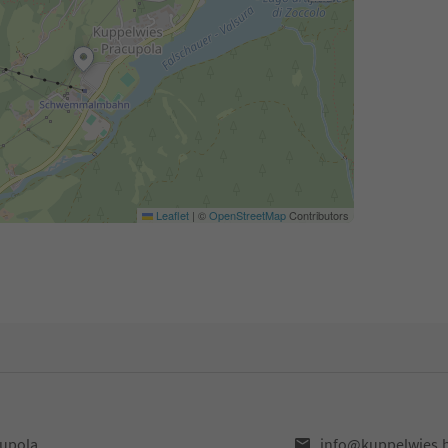
Leaflet
|
©
OpenStreetMap
Contributors
cupola
info@kuppelwies.