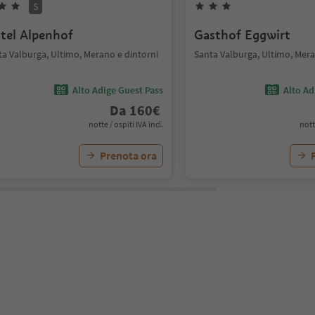
S
tel Alpenhof
Gasthof Eggwirt
ta Valburga, Ultimo, Merano e dintorni
Santa Valburga, Ultimo, Mera
Alto Adige Guest Pass
Alto Ad
Da
160
€
notte / ospiti IVA incl.
nott
Prenota ora