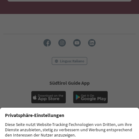
Lingua: Italiano
Südtirol Guide App
FAQ
Contatti
Press
MICE
Privacy Policy
Termini e condizioni
Crediti
Cookie Policy