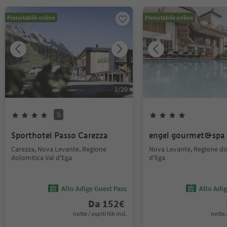
Prenotabile online
Prenotabile online
1
/
20
S
Sporthotel Passo Carezza
engel gourmet&spa
Carezza, Nova Levante, Regione
Nova Levante, Regione do
dolomitica Val d'Ega
d'Ega
Alto Adige Guest Pass
Alto Adi
Da
152
€
notte / ospiti IVA incl.
notte /