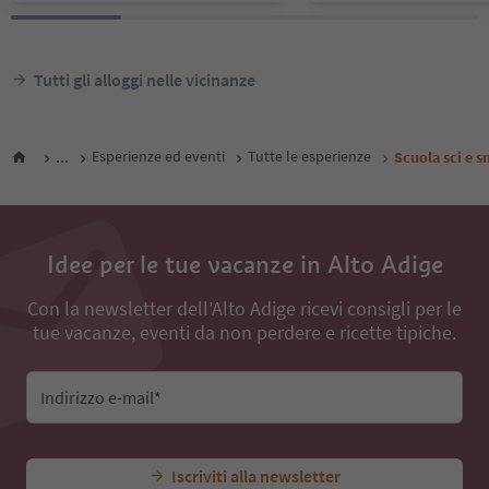
Tutti gli alloggi nelle vicinanze
...
Esperienze ed eventi
Tutte le esperienze
Scuola sci e 
Idee per le tue vacanze in Alto Adige
Con la newsletter dell’Alto Adige ricevi consigli per le
tue vacanze, eventi da non perdere e ricette tipiche.
Indirizzo e-mail*
Iscriviti alla newsletter