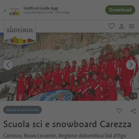
Südtirol Guide App
Download
La guida digitale dell´Alto Adige
men
favoriti
user lin
1
/
4
Scuole di sci di fondo
Scuola sci e snowboard Carezza
Carezza, Nova Levante, Regione dolomitica Val d'Ega