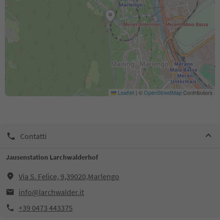
Leaflet
|
©
OpenStreetMap
Contributors
Contatti
Jausenstation Larchwalderhof
Via S. Felice, 9,39020,Marlengo
info@larchwalder.it
+39 0473 443375