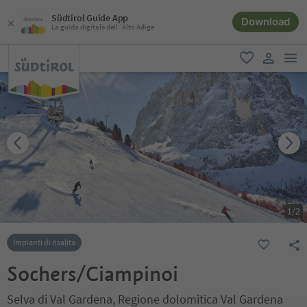
Südtirol Guide App
Download
La guida digitale dell´Alto Adige
men
favoriti
user lin
1
/
2
Impianti di risalita
Sochers/Ciampinoi
Selva di Val Gardena, Regione dolomitica Val Gardena