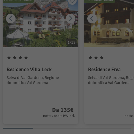
1
/
13
Residence Villa Leck
Residence Frea
Selva di Val Gardena, Regione
Selva di Val Gardena, Reg
dolomitica Val Gardena
dolomitica Val Gardena
Da
135
€
notte / ospiti IVA incl.
notte /