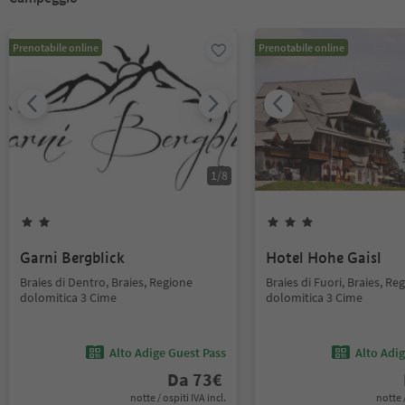
Prenotabile online
Prenotabile online
1
/
8
Garni Bergblick
Hotel Hohe Gaisl
Braies di Dentro, Braies, Regione
Braies di Fuori, Braies, Re
dolomitica 3 Cime
dolomitica 3 Cime
Alto Adige Guest Pass
Alto Adi
Da
73
€
notte / ospiti IVA incl.
notte /