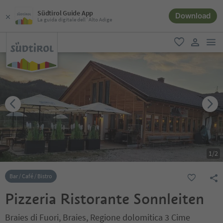
Südtirol Guide App
Download
La guida digitale dell´Alto Adige
men
favoriti
user lin
1
/
2
Bar / Café / Bistro
Pizzeria Ristorante Sonnleiten
Braies di Fuori, Braies, Regione dolomitica 3 Cime