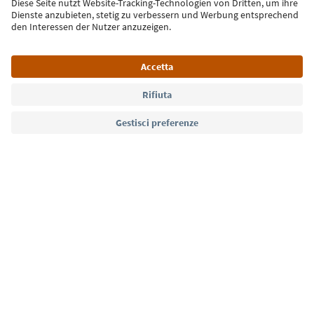
Iscriviti alla newsletter
Lingua: Italiano
Südtirol Guide App
FAQ
Contatti
Press
MICE
Privacy Policy
Termini e condizioni
Crediti
Cookie Policy